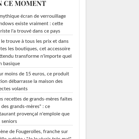
N CE MOMENT
mythique écran de verrouillage
dows existe vraiment : cette
riste l'a trouvé dans ce pays
le trouve à tous les prix et dans
tes les boutiques, cet accessoire
ttendu transforme n'importe quel
n basique
r moins de 15 euros, ce produit
ion débarrasse la maison des
ectes volants
s recettes de grands-mères faites
 des grands-mères" : ce
taurant provençal n'emploie que
 seniors
ène de Fougerolles, franche sur
fille autiste : "Je le vivais très mal"