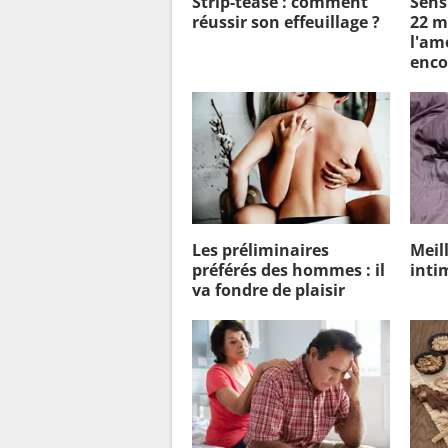
Strip-tease : comment
Sensu
réussir son effeuillage ?
22 m
l'am
enco
Les préliminaires
Meil
préférés des hommes : il
inti
va fondre de plaisir