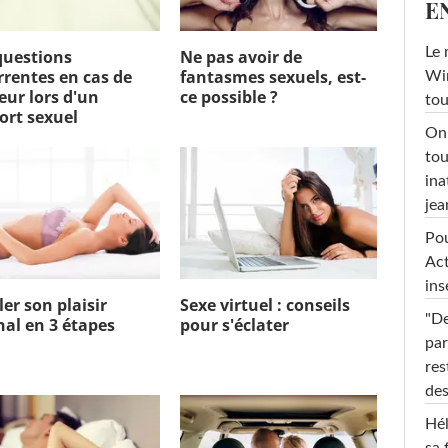
E
Le 
questions
Ne pas avoir de
rrentes en cas de
fantasmes sexuels, est-
Win
eur lors d'un
ce possible ?
tou
ort sexuel
On 
tou
ina
jea
Pou
Act
ins
ler son plaisir
Sexe virtuel : conseils
"De
nal en 3 étapes
pour s'éclater
par
res
des
Hél
sa 