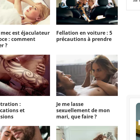
mec est éjaculateur
Fellation en voiture : 5
oce : comment
précautions à prendre
er ?
tration :
Je me lasse
ications et
sexuellement de mon
isions
mari, que faire ?