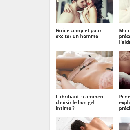
Guide complet pour
Mon 
exciter un homme
préc
l'aid
Lubrifiant : comment
Péné
choisir le bon gel
expl
intime ?
préc