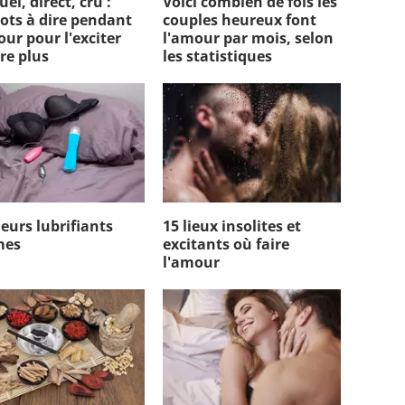
el, direct, cru :
Voici combien de fois les
ots à dire pendant
couples heureux font
our pour l'exciter
l'amour par mois, selon
re plus
les statistiques
leurs lubrifiants
15 lieux insolites et
mes
excitants où faire
l'amour