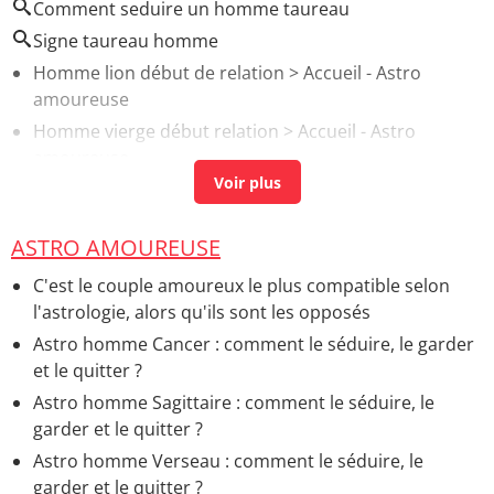
Comment seduire un homme taureau
Signe taureau homme
Homme lion début de relation
> Accueil - Astro
amoureuse
Homme vierge début relation
> Accueil - Astro
amoureuse
Début de relation avec homme poisson
> Accueil -
Astro amoureuse
ASTRO AMOUREUSE
Bouffées de chaleur homme
> Accueil - Santé de
l'homme
C'est le couple amoureux le plus compatible selon
Homme capricorne en début de relation
> Accueil -
l'astrologie, alors qu'ils sont les opposés
Astro amoureuse
Astro homme Cancer : comment le séduire, le garder
et le quitter ?
Astro homme Sagittaire : comment le séduire, le
garder et le quitter ?
Astro homme Verseau : comment le séduire, le
garder et le quitter ?