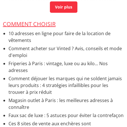
Lingerie éco-responsable : où trouver des dessous
écolo
> Accueil - Mode éco-responsable
Bijoux responsables : les 16 marques écolo à
connaître
> Accueil - Mode éco-responsable
COMMENT CHOISIR
11 marques de chaussures éco-responsables à
10 adresses en ligne pour faire de la location de
s'offrir
> Guide
vêtements
Comment acheter sur Vinted ? Avis, conseils et mode
d'emploi
Friperies à Paris : vintage, luxe ou au kilo... Nos
adresses
Comment déjouer les marques qui ne soldent jamais
leurs produits : 4 stratégies infaillibles pour les
trouver à prix réduit
Magasin outlet à Paris : les meilleures adresses à
connaître
Faux sac de luxe : 5 astuces pour éviter la contrefaçon
Ces 8 sites de vente aux enchères sont