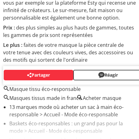
vous par exemple sur la plateforme Esty qui recense une
infinité de créateurs. Le sur-mesure, fait maison ou
personnalisable est également une bonne option.
Prix :
des plus simples au plus hauts de gammes, toutes
les gammes de prix sont représentées
Le plus :
faites de votre masque la pièce centrale de
votre tenue avec des couleurs vives, des accessoires ou
des motifs qui sortent de l'ordinaire
Partager
Réagir
AUTOUR DU MÊME SUJET
Masque tissu éco-responsable
Masques tissus made in france
Acheter masque
13 marques mode où acheter un sac à main éco-
responsable
> Accueil - Mode éco-responsable
Baskets éco-responsables : un grand pas pour la
mode
> Accueil - Mode éco-responsable