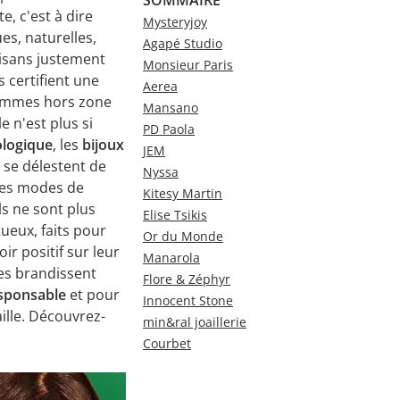
e, c'est à dire
Mysteryjoy
s, naturelles,
Agapé Studio
tisans justement
Monsieur Paris
s certifient une
Aerea
gemmes hors zone
Mansano
e n'est plus si
PD Paola
ologique
, les
bijoux
JEM
 se délestent de
Nyssa
des modes de
Kitesy Martin
ls ne sont plus
Elise Tsikis
ueux, faits pour
Or du Monde
ir positif sur leur
Manarola
es brandissent
Flore & Zéphyr
sponsable
et pour
Innocent Stone
ille. Découvrez-
min&ral joaillerie
Courbet