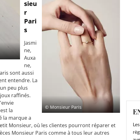
sieu
r
Pari
s
Jasmi
ne,
Auxa
ne,
aris sont aussi
ent entendre. La
a un peu plus
joux raffinés.
l'envie
© Monsieur Paris
E
est la
sé la marque a
etit Monsieur, où les clientes pourront réparer et
Les
ièces Monsieur Paris comme à tous leur autres
règ
ave