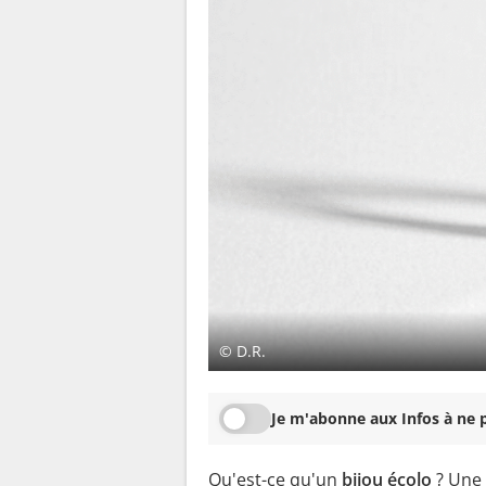
© D.R.
Je m'abonne aux Infos à ne p
Qu'est-ce qu'un
bijou écolo
? Une 