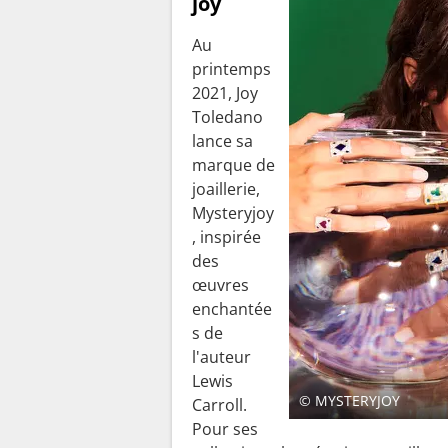
joy
Au
printemps
2021, Joy
Toledano
lance sa
marque de
joaillerie,
Mysteryjoy
, inspirée
des
œuvres
enchantée
s de
l'auteur
Lewis
© MYSTERYJOY
Carroll.
Pour ses