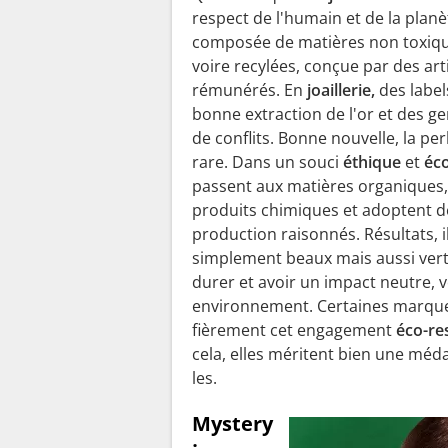
respect de l'humain et de la planèt
composée de matières non toxique
voire recylées, conçue par des ar
rémunérés. En
joaillerie,
des label
bonne extraction de l'or et des 
de conflits. Bonne nouvelle, la perl
rare. Dans un souci
éthique
et
éc
passent aux matières organiques,
produits chimiques et adoptent 
production raisonnés. Résultats, i
simplement beaux mais aussi vert
durer et avoir un impact neutre, vo
environnement. Certaines marqu
fièrement cet engagement
éco-re
cela, elles méritent bien une méda
les.
Mystery