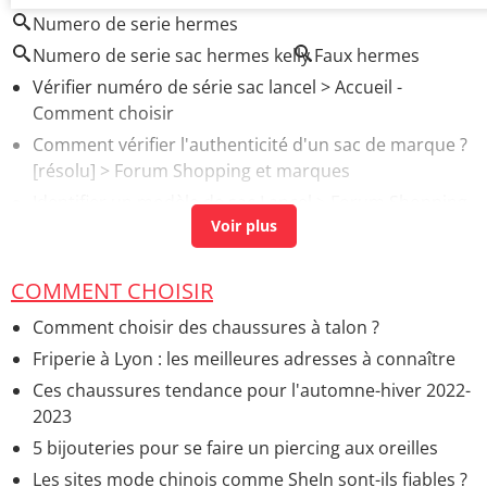
Numero de serie hermes
Numero de serie sac hermes kelly
Faux hermes
Vérifier numéro de série sac lancel
> Accueil -
Comment choisir
Comment vérifier l'authenticité d'un sac de marque ?
[résolu] >
Forum Shopping et marques
Identifier un modèle de sac Lancel
>
Forum Shopping
et marques
Pouvez vous identifier ce sac lancel
>
Forum Shopping
et marques
COMMENT CHOISIR
Foulard hermès cheveux
> Accueil - Comment porter
Comment choisir des chaussures à talon ?
Friperie à Lyon : les meilleures adresses à connaître
Ces chaussures tendance pour l'automne-hiver 2022-
2023
5 bijouteries pour se faire un piercing aux oreilles
Les sites mode chinois comme SheIn sont-ils fiables ?