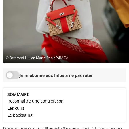
© Bertrand-Hillion Marie-Paola/ABACA
Je m'abonne aux Infos à ne pas rater
SOMMAIRE
Reconnaître une contrefaçon
Les cuirs
Le packaging
Depuis quinze ans,
Beverly Sonego
part à la recherche