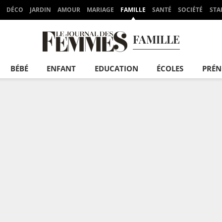
DÉCO
JARDIN
AMOUR
MARIAGE
FAMILLE
SANTÉ
SOCIÉTÉ
STA
FAMILLE
BÉBÉ
ENFANT
EDUCATION
ÉCOLES
PRÉ