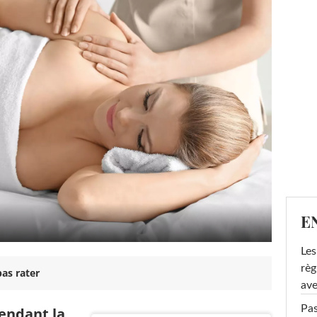
E
Les
règ
as rater
ave
Pas
endant la