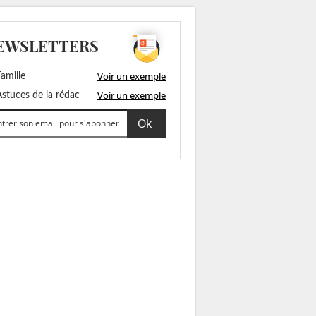
EWSLETTERS
Voir un exemple
amille
Voir un exemple
stuces de la rédac