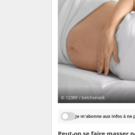
© 123RF / belchonock
Je m'abonne aux Infos à ne p
Peut-on se faire masser p