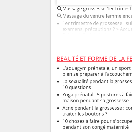
Massage grossesse 1er trimest
Massage du ventre femme ence
1er trimestre de grossesse : sui
examens, précautions ?
> Accuei
Suivi médical de la femme ence
BEAUTÉ ET FORME DE LA 
L'aquagym prénatale, un sport
bien se préparer à l'accouche
La sexualité pendant la grosse
10 questions
Yoga prénatal : 5 postures à fai
maison pendant sa grossesse
Acné pendant la grossesse : 
traiter les boutons ?
10 choses à faire pour s'occup
pendant son congé maternité