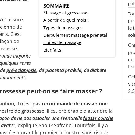
pât
SOMMAIRE
Massage et grossesse
"Je
te"
assure
A partir de quel mois ?
pos
icienne de
Types de massages
le 
ris. C'est
Déroulement massage prénatal
soi
 façon de
Huiles de massage
Chr
ossesse.
Bienfaits
pro
rande majorité
qu'
 quelques rares
Fr
 de
pré-éclampsie
, de placenta praévia, de diabète
notamment".
Cet
vis
grossesse peut-on se faire masser ?
2,5
ution, il n'est
pas recommandé de masser une
mestre de grossesse
. Il est préférable d'attendre la
façon de ne pas associer une éventuelle
fausse couche
 avant"
, explique Anouk Safrano. Toutefois, il y a
massées durant le premier trimestre sans risque