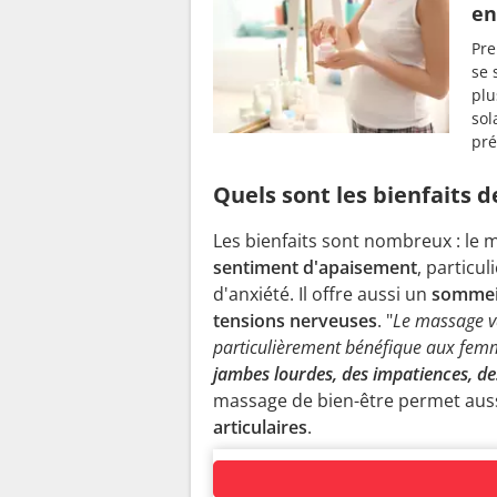
en
Pre
se 
plu
sol
pré
Quels sont les bienfaits 
Les bienfaits sont nombreux : le
sentiment d'apaisement
, particu
d'anxiété. Il offre aussi un
sommeil
tensions nerveuses
. "
Le massage va
particulièrement bénéfique aux fem
jambes lourdes, des impatiences, d
massage de bien-être permet aus
articulaires
.
AUTOUR DU MÊME SUJET