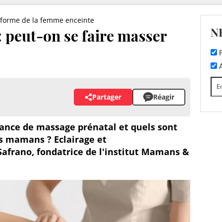
 forme de la femme enceinte
N
 peut-on se faire masser
F
A
Partager
Réagir
nce de massage prénatal et quels sont
es mamans ? Eclairage et
frano, fondatrice de l'institut Mamans &