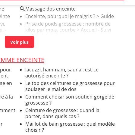
re
Massage dos enceinte
inte
Enceinte, pourquoi je maigris ?
> Guide
vi,
Prise de poids grossesse : nombre de
l -
kilos par mois, courbe
> Accueil - Suivi
inte
médical de la femme enceinte
FEMME ENCEINTE
 pour
Jacuzzi, hammam, sauna : est-ce
ment
autorisé enceinte ?
sse en
Le top des ceintures de grossesse pour
soulager le mal de dos
re à la
Comment choisir son soutien-gorge de
grossesse ?
comment
Ceinture de grossesse : quand la
porter, dans quels cas ?
er
Maillot de bain grossesse : quel modèle
choisir ?