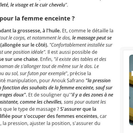
leté, le visage et le cuir chevelu
"
.
pour la femme enceinte ?
ant la grossesse, à l'huile.
Et, comme le détaille la
out le corps, et notamment le dos,
le massage peut se
(allongée sur le côté).
"Confortablement installée sur
st une position idéale".
Il est aussi possible de
se sur une chaise
. Enfin,
"il existe des tables et des
maman de s'allonger tout de même sur le dos. Le
ou au sol, sur futon par exemple
", précise la
. Côté manipulation, pour Anouk Safrano
"la pression
n fonction des souhaits de la femme enceinte, sauf sur
eurages doux"
.
Et de souligner qu'
"
il y a des zones à ne
nsistante, comme les chevilles
, sans pour autant les
us que le type de massage ?
S'assurer que la
ifiée pour s'occuper des femmes enceintes
, car
la pression, ajuster la position, s'assurer du