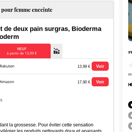
2025
2026
 pour femme enceinte
t de deux pain surgras, Bioderma
toderm
NEUF
à partir de 13,99 €
Rakuten
Voir
13,99 €
Amazon
Voir
17,90 €
lution du prix le plus bas (neuf):
es
14
12
dant la grossesse. Pour éviter cette sensation
ivilégier les produits nettoyants doux et apaisants.