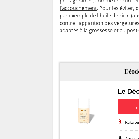
peu agréables, comme le prurit et
l'accouchement
. Pour les éviter,
par exemple de l'huile de ricin (au
contre l'apparition des vergetures
adaptés à la grossesse et au post
Déodo
Le Déo
à 
Rakute
Amazo