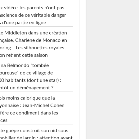
x vidéo : les parents n'ont pas
science de ce véritable danger
s d'une partie en ligne
e Middleton dans une création
nçaise, Charlene de Monaco en
loring… Les silhouettes royales
on retient cette saison
ana Belmondo "tombée
ureuse" de ce village de
0 habitants (dont une star) :
entôt un déménagement ?
ois moins calorique que la
yonnaise : Jean-Michel Cohen
fère ce condiment dans les
uces
te guêpe construit son nid sous
mobilier de jardin : attention avant