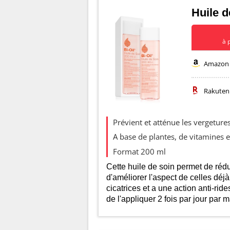
Huile d
à 
Amazon
Rakuten
Evolution d
Prévient et atténue les vergeture
A base de plantes, de vitamines e
25
Format 200 ml
20
Cette huile de soin permet de rédu
d'améliorer l'aspect de celles déjà
15
cicatrices et a une action anti-ride
de l'appliquer 2 fois par jour par
10
5