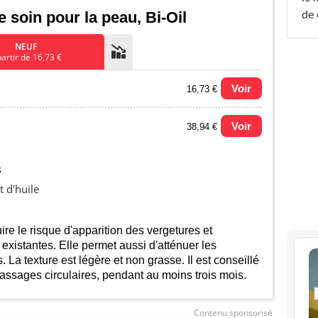
e soin pour la peau, Bi-Oil
de 
NEUF
partir de 16,73 €
Voir
16,73 €
Voir
38,94 €
u prix le plus bas (neuf):
s
t d'huile
ire le risque d'apparition des vergetures et
 existantes. Elle permet aussi d'atténuer les
s. La texture est légère et non grasse. Il est conseillé
 massages circulaires, pendant au moins trois mois.
Contenu sponsorisé