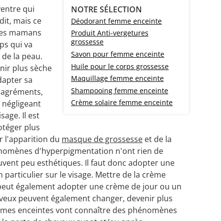
ventre qui
NOTRE SÉLECTION
dit, mais ce
Déodorant femme enceinte
ures mamans
Produit Anti-vergetures
grossesse
rps qui va
Savon pour femme enceinte
de la peau.
Huile pour le corps grossesse
nir plus sèche
Maquillage femme enceinte
adapter sa
Shampooing femme enceinte
ésagréments,
Crème solaire femme enceinte
 négligeant
sage. Il est
téger plus
r l'apparition du
masque de grossesse
et de la
hénomènes d'hyperpigmentation n'ont rien de
uvent peu esthétiques. Il faut donc adopter une
 particulier sur le visage. Mettre de la crème
n peut également adopter une crème de jour ou un
heveux peuvent également changer, devenir plus
femmes enceintes vont connaître des phénomènes