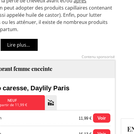
 la perte de cheveux avant et/ou
après
 on peut adopter des produits capillaires contenant
ssi appelée huile de castor). Enfin, pour lutter
 ou les atténuer, il existe de nombreux produits
-partum.
Contenu sponsorisé
rant femme enceinte
 caresse, Daylily Paris
NEUF
partir de 11,99 €
n
Voir
11,99 €
E
n
Voir