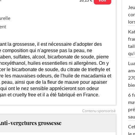
16,13 €
Jeu
du prix le plus bas (neuf):
con
urelle
lor
ent
Kat
fra
nt la grossesse, il est nécessaire d'adopter des
tai
 composition qui n'agresse pas la peau, ne
qu'
aben, sulfates, alcool, bicarbonate de soude, pierre
xyéthanol, huiles essentielles ni allergènes. On y
Lu
er le bicarbonate de soude, du citrate de triethyle et
amo
tre les mauvaises odeurs, de l'huile de macadamia et
270
2025
2026
la peau, ainsi que de la fleur de mauve pour apaiser
bi
i ont le nez sensible apprécieront son odeur
gan et cruelty free et il a été fabriqué en France.
6 f
ma
pré
Contenu sponsorisé
sa
Anti-vergetures grossesse
Cet
le 