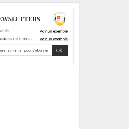
EWSLETTERS
Voir un exemple
amille
Voir un exemple
stuces de la rédac