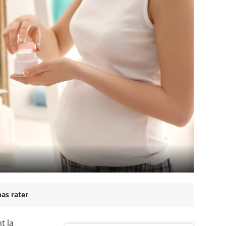
as rater
t la