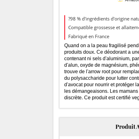
Evolution 
?98 % d'ingrédients d'origine nat
Compatible grossesse et allaitem
18
Fabriqué en France
16
Quand on a la peau fragilisé penda
produits doux. Ce déodorant a une
14
contenant ni sels d'aluminium, par
d'alun, oxyde de magnésium, phéno
12
trouve de l'arrow root pour remplac
du polysaccharide pour lutter con
10
d'avocat pour nourrir et protéger 
les démangeaisons. Les mamans qu
discrète. Ce produit est certifié ve
Produit 