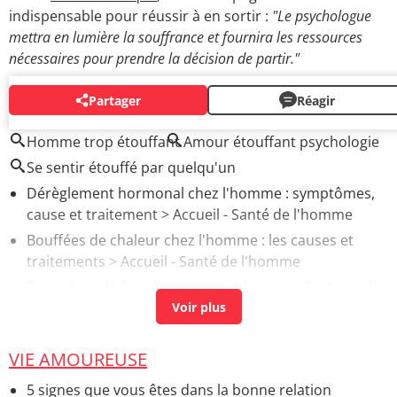
indispensable pour réussir à en sortir :
"Le psychologue
mettra en lumière la souffrance et fournira les ressources
nécessaires pour prendre la décision de partir."
Partager
Réagir
AUTOUR DU MÊME SUJET
Homme trop étouffant
Amour étouffant psychologie
Se sentir étouffé par quelqu'un
Dérèglement hormonal chez l'homme : symptômes,
cause et traitement
> Accueil - Santé de l'homme
Bouffées de chaleur chez l'homme : les causes et
traitements
> Accueil - Santé de l'homme
Est-ce bon de faire l'amour tous les jours ?
> Accueil -
Sexualité
Contraception pour homme : vasectomie, pilule, gel,
slip...
> Accueil - Santé de l'homme
VIE AMOUREUSE
Surnoms amoureux : signification, sensuels, pour
5 signes que vous êtes dans la bonne relation