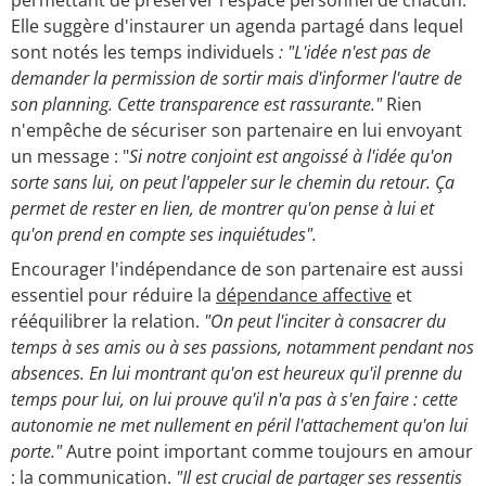
permettant de préserver l'espace personnel de chacun.
Elle suggère d'instaurer un agenda partagé dans lequel
sont notés les temps individuels
: "L'idée n'est pas de
demander la permission de sortir mais d'informer l'autre de
son planning. Cette transparence est rassurante."
Rien
n'empêche de sécuriser son partenaire en lui envoyant
un message : "
Si notre conjoint est angoissé à l'idée qu'on
sorte sans lui, on peut l'appeler sur le chemin du retour. Ça
permet de rester en lien, de montrer qu'on pense à lui et
qu'on prend en compte ses inquiétudes".
Encourager l'indépendance de son partenaire est aussi
essentiel pour réduire la
dépendance affective
et
rééquilibrer la relation.
"On peut l'inciter à consacrer du
temps à ses amis ou à ses passions, notamment pendant nos
absences.
En lui montrant qu'on est heureux qu'il prenne du
temps pour lui, on lui prouve qu'il n'a pas à s'en faire : cette
autonomie ne met nullement en péril l'attachement qu'on lui
porte."
Autre point important comme toujours en amour
: la communication.
"Il est crucial de partager ses ressentis