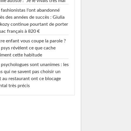
fille autiste : "Je le vivais très mal"
 fashionistas l'ont abandonné
ès des années de succès : Giulia
kozy continue pourtant de porter
sac français à 820 €
re enfant vous coupe la parole ?
 psys révèlent ce que cache
iment cette habitude
 psychologues sont unanimes : les
s qui ne savent pas choisir un
t au restaurant ont ce blocage
tal très précis