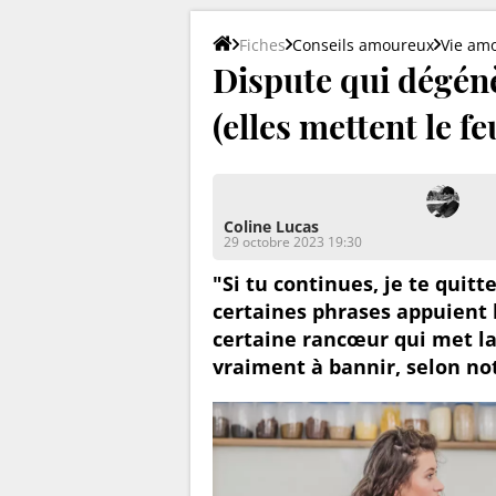
Fiches
Conseils amoureux
Vie am
Dispute qui dégénè
(elles mettent le f
Coline Lucas
29 octobre 2023 19:30
"Si tu continues, je te quitt
certaines phrases appuient l
certaine rancœur qui met la
vraiment à bannir, selon no