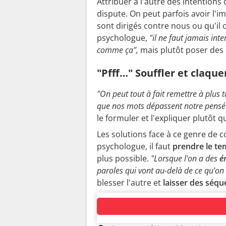
Attribuer à l'autre des intentions
dispute. On peut parfois avoir l'
sont dirigés contre nous ou qu'il o
psychologue,
"il ne faut jamais inte
comme ça",
mais plutôt poser des 
"Pfff…" Souffler et claque
"On peut tout à fait remettre à plus 
que nos mots dépassent notre pensé
le formuler et l'expliquer plutôt q
Les solutions face à ce genre de 
psychologue, il faut
prendre le te
plus possible.
"Lorsque l'on a des
é
paroles qui vont au-delà de ce qu'on 
blesser l'autre et
laisser des séqu
AUTOUR DU MÊME SUJET