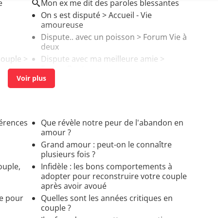
e
Mon ex me dit des paroles blessantes
On s est disputé
> Accueil - Vie
amoureuse
Dispute.. avec un poisson
>
Forum Vie à
deux
couple
>
Dispute avec ma meilleure amie
>
Forum Rupture
férences
Que révèle notre peur de l'abandon en
amour ?
Grand amour : peut-on le connaître
plusieurs fois ?
ouple,
Infidèle : les bons comportements à
adopter pour reconstruire votre couple
après avoir avoué
e pour
Quelles sont les années critiques en
couple ?