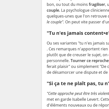
bon, ou tout du moins
fragiliser
,
couple.
La psychologue clinicienne
quelques-unes que l'on retrouve 
le couple".
On peut vite passer d'u
"Tu n'es jamais content•e
Ou ses variantes "tu n'es jamais sa
. Ces remarques n'apportent rien 
plutôt que de creuser le sujet, on
personnelle.
Tourner ce reproch
ferait plaisir" ou simplement "De
de désamorcer une dispute et de s
"Si ça te ne plaît pas, tu n
"Cette approche peut être très viole
met en garde Isabelle Levert. Cet
d'éléments nouveaux ou de répo