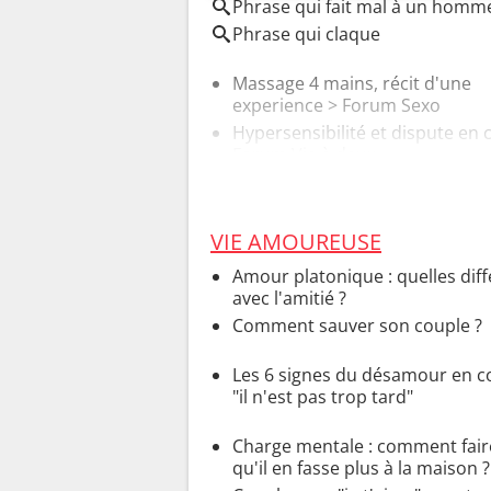
Phrase qui fait mal à un homm
Phrase qui claque
Massage 4 mains, récit d'une
experience
>
Forum Sexo
Hypersensibilité et dispute en 
Forum Vie à deux
VIE AMOUREUSE
Amour platonique : quelles dif
avec l'amitié ?
Comment sauver son couple ?
Les 6 signes du désamour en c
"il n'est pas trop tard"
Charge mentale : comment fair
qu'il en fasse plus à la maison ?