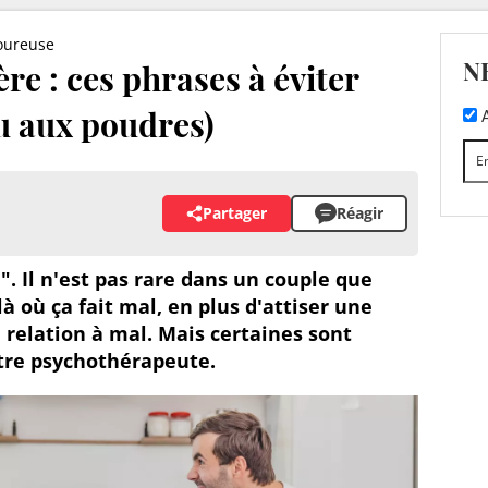
oureuse
N
re : ces phrases à éviter
eu aux poudres)
A
Partager
Réagir
e". Il n'est pas rare dans un couple que
à où ça fait mal, en plus d'attiser une
 relation à mal. Mais certaines sont
tre psychothérapeute.