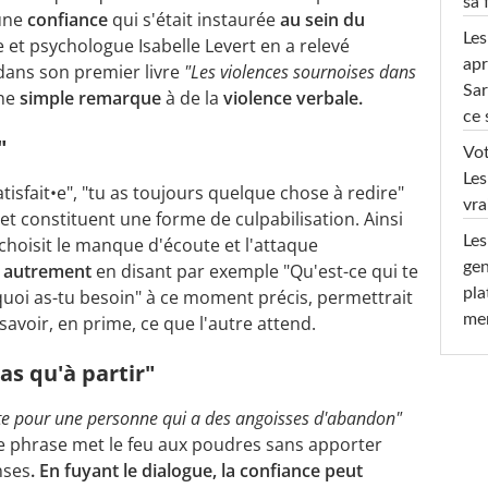
sa 
 une
confiance
qui s'était instaurée
au sein du
Les
 et psychologue Isabelle Levert en a relevé
apr
dans son premier livre
"Les violences sournoises dans
Sar
ne
simple remarque
à de la
violence verbale.
ce 
"
Vot
Les
tisfait•e", "tu as toujours quelque chose à redire"
vra
et constituent une forme de culpabilisation. Ainsi
Les
 choisit le manque d'écoute et l'attaque
gen
e autrement
en disant par exemple "Qu'est-ce qui te
pla
 quoi as-tu besoin" à ce moment précis, permettrait
men
avoir, en prime, ce que l'autre attend.
'as qu'à partir"
nte pour une personne qui a des angoisses d'abandon"
te phrase met le feu aux poudres sans apporter
nses
. En fuyant le dialogue, la confiance peut