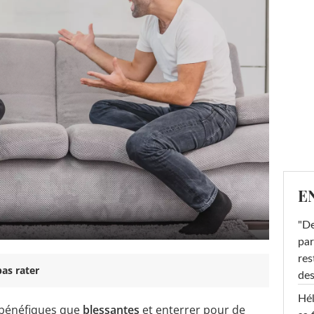
E
"De
par
res
as rater
des
Hél
 bénéfiques que
blessantes
et enterrer pour de