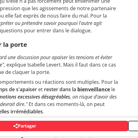
 qu'il/elle n'a pas forcément peut envenimer une
impression que les agissements de notre partenaire
u elle fait exprès de nous faire du mal. Pour la
rpréter ou prétendre savoir pourquoi l'autre agit
questions pour entrer dans le dialogue.
r la porte
tard une discussion pour apaiser les tensions et éviter
e",
explique Isabelle Levert. Mais il faut dans ce cas
ue de claquer la porte.
comportements ou réactions sont multiples. Pour la
mps de s'apaiser
et
rester dans la
bienveillance
le
motions excessives désagréables
, on risque d'avoir des
devrait dire."
Et dans ces moments-là, on peut
elles irrémédiables
.
Partager