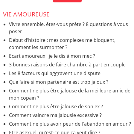
5 signes qui montrent qu'il ne vous aime plus
>
Accueil - Vie amoureuse
VIE AMOUREUSE
Les 6 comportements typiques d'un homme qui n'est
plus amoureux
> Guide
Vivre ensemble, êtes-vous prête ? 8 questions à vous
poser
Début d’histoire : mes complexes me bloquent,
comment les surmonter ?
Ecart amoureux : je le dis à mon mec ?
3 bonnes raisons de faire chambre à part en couple
Les 8 facteurs qui aggravent une dispute
Que faire si mon partenaire est trop jaloux ?
Comment ne plus être jalouse de la meilleure amie de
mon copain ?
Comment ne plus être jalouse de son ex ?
Comment vaincre ma jalousie excessive ?
Comment ne plus avoir peur de l'abandon en amour ?
Etre asexuel, qu'est-ce que ça veut dire ?