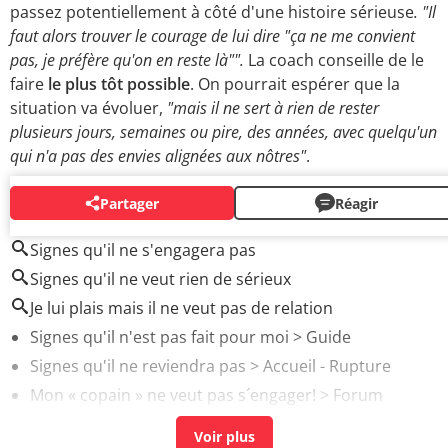
passez potentiellement à côté d'une histoire sérieuse
. "Il
faut alors trouver le courage de lui dire "ça ne me convient
pas, je préfère qu'on en reste là"".
La coach conseille de le
faire
le plus tôt possible
. On pourrait espérer que la
situation va évoluer,
"mais il ne sert à rien de rester
plusieurs jours, semaines ou pire, des années, avec quelqu'un
qui n'a pas des envies alignées aux nôtres"
.
Partager
Réagir
AUTOUR DU MÊME SUJET
Signes qu'il ne s'engagera pas
Signes qu'il ne veut rien de sérieux
Je lui plais mais il ne veut pas de relation
Signes qu'il n'est pas fait pour moi
> Guide
Signes qu'il ne reviendra pas
> Accueil - Rupture
Mon « copain » ne veut pas s´engager!
>
Forum
Rupture