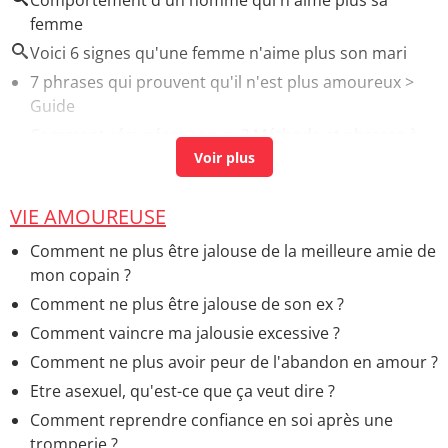
Comportement d'un homme qui n'aime plus sa
femme
Voici 6 signes qu'une femme n'aime plus son mari
7 phrases qui prouvent qu'il n'est plus amoureux
>
Guide
Comment récupérer son ex ? Méthode et phrases à
éviter
> Accueil - Rupture
Les signes évidents qu'il ne veut pas une relation
sérieuse
> Accueil - Vie amoureuse
VIE AMOUREUSE
Soyez forte : les signes qui montrent qu'il en aime
Comment ne plus être jalouse de la meilleure amie de
(peut-être) une autre
> Accueil - Vie amoureuse
mon copain ?
Taille du pénis : au repos, en érection, micro-pénis
>
Comment ne plus être jalouse de son ex ?
Accueil - Santé de l'homme
Comment vaincre ma jalousie excessive ?
Comment ne plus avoir peur de l'abandon en amour ?
Etre asexuel, qu'est-ce que ça veut dire ?
Comment reprendre confiance en soi après une
tromperie ?