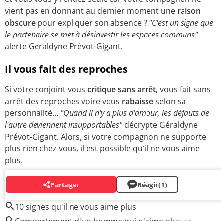
vient pas en donnant au dernier moment une
raison
obscure
pour expliquer son absence ?
"C'est un signe que
le partenaire se met à désinvestir les espaces communs"
alerte Géraldyne Prévot-Gigant.
Il vous fait des reproches
Si votre conjoint vous
critique sans arrêt,
vous fait sans
arrêt des reproches voire vous
rabaisse
selon sa
personnalité…
"Quand il n'y a plus d'amour, les défauts de
l'autre deviennent insupportables"
décrypte Géraldyne
Prévot-Gigant. Alors, si votre compagnon ne supporte
plus rien chez vous, il est possible qu'il ne vous aime
plus.
Partager
Réagir
(1)
AUTOUR DU MÊME SUJET
10 signes qu'il ne vous aime plus