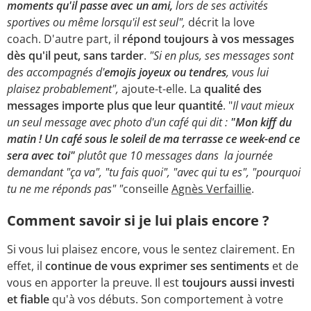
moments qu'il passe avec un ami,
lors de ses activités
sportives ou même lorsqu'il est seul",
décrit la love
coach. D'autre part, il
répond toujours à vos messages
dès qu'il peut, sans tarder
.
"Si en plus, ses messages sont
des accompagnés d'
emojis joyeux ou tendres
, vous lui
plaisez probablement",
ajoute-t-elle. La
qualité des
messages importe plus que leur quantité
. "
Il vaut mieux
un seul message avec photo d'un café qui dit :
"Mon kiff du
matin ! Un café sous le soleil de ma terrasse ce week-end ce
sera avec toi"
plutôt que 10 messages dans la journée
demandant "ça va", "tu fais quoi", "avec qui tu es", "pourquoi
tu ne me réponds pas" "
conseille
Agnès Verfaillie
.
Comment savoir si je lui plais encore ?
Si vous lui plaisez encore, vous le sentez clairement. En
effet, il
continue de vous exprimer ses sentiments
et de
vous en apporter la preuve. Il est
toujours aussi investi
et fiable
qu'à vos débuts. Son comportement à votre