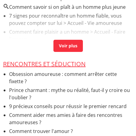
Comment savoir si on plaît à un homme plus jeune
7 signes pour reconnaître un homme fiable, vous
pouvez compter sur lui
> Accueil - Vie amoureuse
Comment faire plaisir a un homme
> Accueil - Faire
l'amour
Sexualité des séniors : âge, pratique, orgasme, quel
changement ?
> Accueil - Sexualité
RENCONTRES ET SÉDUCTION
Bouffées de chaleur chez l'homme : les causes et
traitements
> Accueil - Santé de l'homme
Obsession amoureuse : comment arrêter cette
4 signes typiques pour reconnaître un homme
fixette ?
amoureux
> Guide
Prince charmant : mythe ou réalité, faut-il y croire ou
l'oublier ?
9 précieux conseils pour réussir le premier rencard
Comment aider mes amies à faire des rencontres
amoureuses ?
Comment trouver l'amour ?