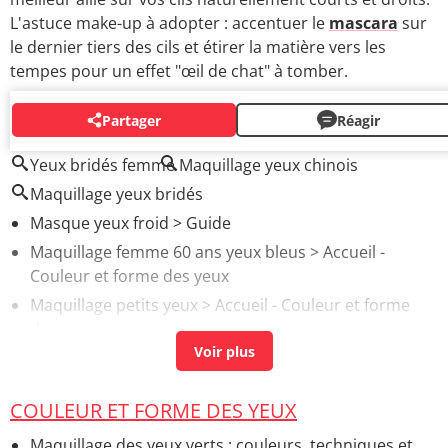
L'astuce make-up à adopter : accentuer le
mascara
sur
le dernier tiers des cils et étirer la matière vers les
tempes pour un effet "œil de chat" à tomber.
Partager
Réagir
AUTOUR DU MÊME SUJET
Yeux bridés femme
Maquillage yeux chinois
Maquillage yeux bridés
Masque yeux froid
> Guide
Maquillage femme 60 ans yeux bleus
> Accueil -
Couleur et forme des yeux
Maquillage petits yeux
> Accueil - Couleur et forme
des yeux
Douleur à l'aine : symptômes, causes, sport,
traitement
> Accueil - Douleur
COULEUR ET FORME DES YEUX
Yeux globuleux femme
> Accueil - Couleur et forme
des yeux
Maquillage des yeux verts : couleurs, techniques et