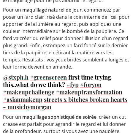
le maquillage pour ne pas alourdir le regard.
Pour un
maquillage naturel de jour
, commencez par
poser un fard clair irisé dans le coin interne de l'œil pour
apporter de la lumière au regard, puis appliquez une
couleur intermédiaire sur le bombé de la paupière. Ce
fard va créer du relief pour donner l'illusion d'un regard
plus grand. Enfin, estompez un fard foncé sur le dernier
tiers de la paupière, en étirant la matière vers les
tempes. Résultats : vos yeux bridés semblent allongés et
leur forme devient en amande.
@stxph.h
#greenscreen
first time trying
this..what do we think?
#fyp
#foryou
#makeupchallenge
#makeuptransformation
#asianmakeup
streets x bitches broken hearts
- musicbymorgan
Pour un
maquillage sophistiqué de soirée
, créer un cut
crease est parfait pour agrandir le regard et lui donner
de la profondeur, surtout si vous avez une paupière