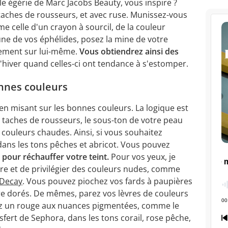
 égérie de Marc Jacobs Beauty, vous inspire ?
taches de rousseurs, et avec ruse. Munissez-vous
e celle d'un crayon à sourcil, de la couleur
une de vos éphélides, posez la mine de votre
atement sur lui-même.
Vous obtiendrez ainsi des
'hiver quand celles-ci ont tendance à s'estomper.
onnes couleurs
 en misant sur les bonnes couleurs. La logique est
s taches de rousseurs, le sous-ton de votre peau
 couleurs chaudes. Ainsi, si vous souhaitez
 dans les tons pêches et abricot. Vous pouvez
pour réchauffer votre teint.
Pour vos yeux, je
gère et de privilégier des couleurs nudes, comme
 Decay
. Vous pouvez piochez vos fards à paupières
ire dorés. De mêmes, parez vos lèvres de couleurs
ez un rouge aux nuances pigmentées, comme le
fert de Sephora, dans les tons corail, rose pêche,