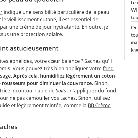
Le 
Win
r
indique une sensibilité particulière de la peau
tou
le vieillissement cutané, il est essentiel de
ar une crème de jour hydratante. En outre, je
On 
ssus une protection solaire.
tou
ina
teint astucieusement
jea
ites éphélides, votre cœur balance ? Sachez qu'il
omis. Vous pouvez très bien appliquer votre
fond
isage.
Après cela, humidifiez légèrement un coton-
de rousseurs pour diminuer la couvrance
. Sinon,
actrice incontournable de
Suits
: n'appliquez du fond
our ne pas camoufler vos taches. Sinon, utilisez
luide et légèrement teintée, comme la
BB Crème
taches