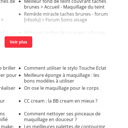
ches de
Meilleur fond de teint couvrant taches
brunes
> Accueil - Maquillage du teint
e
Remède miracle taches brunes - forum
 >
[résolu] >
Forum Soins visage
u] >
Atténuer taches de rousseur
>
Forum
Soins visage
briller
Comment utiliser le stylo Touche Eclat
uer pour
Meilleure éponge à maquillage : les
bons modèles à utiliser
réaliser
On ose le maquillage pour le corps
our
CC cream : la BB cream en mieux ?
ons
Comment nettoyer ses pinceaux de
ifié
maquillage en douceur ?
e make-
Les meilleures palettes de contouring