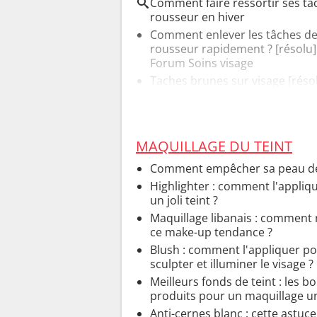
Comment faire ressortir ses ta
rousseur en hiver
Comment enlever les tâches d
rousseur rapidement ?
[résolu]
Forum Soins visage
Taches brunes sur visage
[résol
Forum Soins visage
MAQUILLAGE DU TEINT
Comment empêcher sa peau de 
Highlighter : comment l'appliq
un joli teint ?
Maquillage libanais : comment 
ce make-up tendance ?
Blush : comment l'appliquer p
sculpter et illuminer le visage ?
Meilleurs fonds de teint : les b
produits pour un maquillage un
Anti-cernes blanc : cette astuc