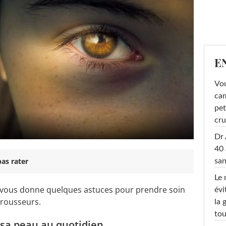
E
Vou
cam
pet
cru
Dr 
40 
as rater
san
Le 
 vous donne quelques astuces pour prendre soin
évi
 rousseurs.
la 
tou
 sa peau au quotidien