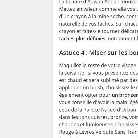
La beauté d'Adwoa Aboah, nouvelle
Mettez en valeur comme elle vos 
d'un crayon à la mine sèche, comm
naturelle de vos taches. Sur chac
crayon et faites-le tourner délic
taches plus définies
, notamment l
Astuce 4 : Miser sur les b
Maquillez le reste de votre visage
la suivante : si vous présentez de
est chaud et sera sublimé par des
appliquer un blush, choisissez-le
également opter pour
un bronzer 
vous conseille d'avoir la main lé
ceux de la
Palette Naked d'Urban
dans les tons cuivrés, bronze, vo
chaudes et lumineuses. Choisiss
Rouge à Lèvres Velouté Sans Trans