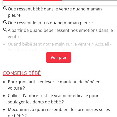
Que ressent bébé dans le ventre quand maman
pleure
Que ressent le fœtus quand maman pleure
A partir de quand bebe ressent nos emotions dans le
ventre
Quand bébé sent notre main sur le ventre
> Accueil -
Questions de femme enceinte
Bébé bas dans le ventre 5 mois
> Accueil - Grossesse
mois par mois
6 mois de grossesse bébé bouge en bas du ventre
>
CONSEILS BÉBÉ
Accueil - Grossesse mois par mois
Pourquoi faut-il enlever le manteau de bébé en
voiture ?
Collier d'ambre : est-ce vraiment efficace pour
soulager les dents de bébé ?
Méconium : à quoi ressemblent les premières selles
de bébé ?