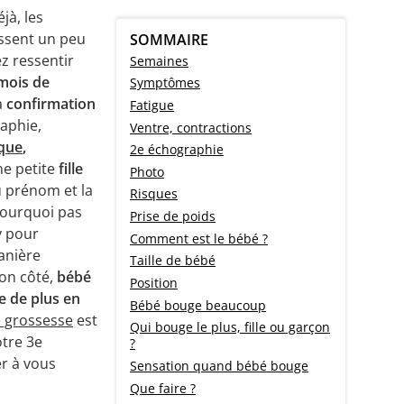
jà, les
ssent un peu
SOMMAIRE
z ressentir
Semaines
mois de
Symptômes
la
confirmation
Fatigue
aphie,
Ventre, contractions
que
,
2e échographie
une petite
fille
Photo
u prénom et la
Risques
pourquoi pas
Prise de poids
y pour
Comment est le bébé ?
anière
Taille de bébé
son côté,
bébé
Position
e de plus en
Bébé bouge beaucoup
 grossesse
est
Qui bouge le plus, fille ou garçon
otre 3e
?
r à vous
Sensation quand bébé bouge
Que faire ?