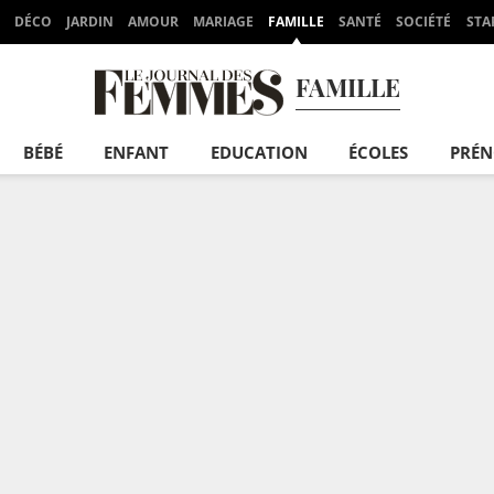
DÉCO
JARDIN
AMOUR
MARIAGE
FAMILLE
SANTÉ
SOCIÉTÉ
STA
FAMILLE
BÉBÉ
ENFANT
EDUCATION
ÉCOLES
PRÉ