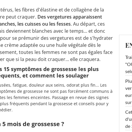
térus, les fibres d'élastine et de collagène de la
ère peut craquer.
Des vergetures apparaissent
hanches, les cuisses ou les fesses
. Au départ, ces
is deviennent blanches avec le temps... et donc
 pour se prémunir des vergetures est de s'hydrater
E
e crème adaptée ou une huile végétale dès le
sement, toutes les femmes ne sont pas égales face
Tra
uer que si la peau doit craquer… elle craquera.
"OU
s 15 symptômes de grossesse les plus
sel
équents, et comment les soulager
Plu
sées, fatigue, douleur aux seins, odorat plus fin... Les
ver
ptômes de grossesse ne sont pas forcément communs à
eur
tes les femmes enceintes. Passage en revue des signes
sur
 plus fréquents pendant la grossesse et conseils pour y
édier.
Cet
d'u
à 5 mois de grossesse ?
de 