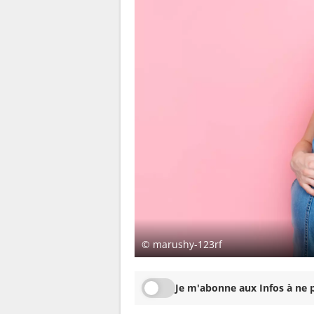
© marushy-123rf
Je m'abonne aux Infos à ne p