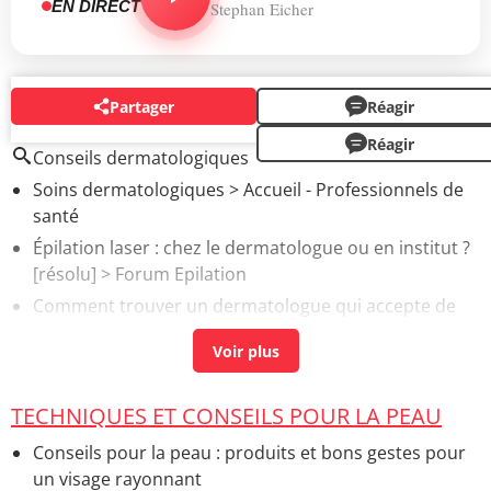
EN DIRECT
Stephan Eicher
Partager
Réagir
AUTOUR DU MÊME SUJET
Réagir
Conseils dermatologiques
Soins dermatologiques
> Accueil - Professionnels de
santé
Épilation laser : chez le dermatologue ou en institut ?
[résolu] >
Forum Epilation
Comment trouver un dermatologue qui accepte de
nouveaux patients ?
> Accueil - Droits et démarches
TECHNIQUES ET CONSEILS POUR LA PEAU
Conseils pour la peau : produits et bons gestes pour
un visage rayonnant