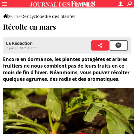
Fiches
Encyclopédie des plantes
Récolte en mars
Caractéristiques des plantes
Période de récolte
La Rédaction
7 juillet 2025 01:55
Encore en dormance, les plantes potagères et arbres
fruitiers ne nous comblent pas de leurs fruits en ce
mois de fin d'hiver. Néanmoins, vous pouvez récolter
quelques agrumes, des radis et des aromatiques.