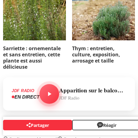
Sarriette : ornementale
Thym : entretien,
et sans entretien, cette
culture, exposition,
plante est aussi
arrosage et taille
délicieuse
Apparition sur le balcon de Buckingham Palace
JDF RADIO
EN DIRECT
JDF Radio
Partager
Réagir
AUTOUR DU MÊME SUJET