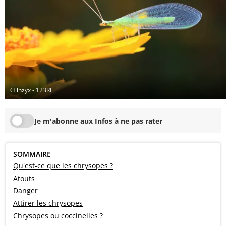
© lnzyx - 123RF
Je m'abonne aux Infos à ne pas rater
SOMMAIRE
Qu'est-ce que les chrysopes ?
Atouts
Danger
Attirer les chrysopes
Chrysopes ou coccinelles ?