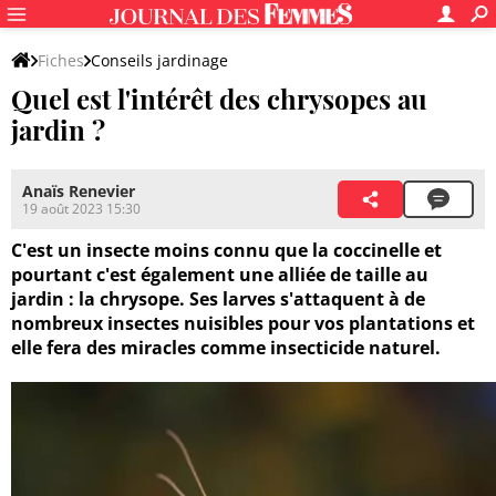
Fiches
Conseils jardinage
Quel est l'intérêt des chrysopes au
Entretien du jardin et des végétaux
jardin ?
Traitements naturels des végétaux
Anaïs Renevier
19 août 2023 15:30
C'est un insecte moins connu que la coccinelle et
pourtant c'est également une alliée de taille au
jardin : la chrysope. Ses larves s'attaquent à de
nombreux insectes nuisibles pour vos plantations et
elle fera des miracles comme insecticide naturel.