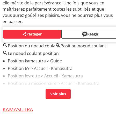
elle mérite de la persévérance. Une fois que vous en
maîtriserez parfaitement toutes les subtilités et que
vous aurez goûté ses plaisirs, vous ne pourrez plus vous
en passer.
Partager
Réagir
AUTOUR DU MÊME SUJET
Position du noeud coulant
Position noeud coulant
Le noeud coulant position
Position kamasutra
> Guide
Position 69
> Accueil - Kamasutra
Position levrette
> Accueil - Kamasutra
Position du missionnaire
> Accueil - Kamasutra
Position sodomie
> Accueil - Kamasutra
KAMASUTRA