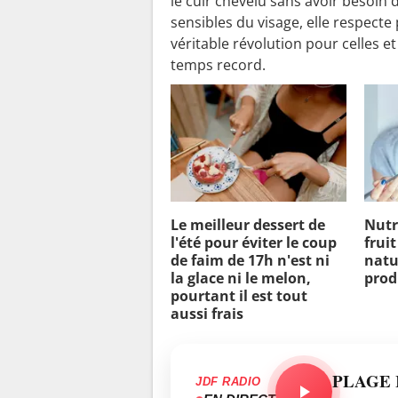
le cuir chevelu sans avoir besoin
sensibles du visage, elle respecte
véritable révolution pour celles et
temps record.
Le meilleur dessert de
Nutri
l'été pour éviter le coup
fruit
de faim de 17h n'est ni
natu
la glace ni le melon,
prod
pourtant il est tout
aussi frais
PLAGE 
JDF RADIO