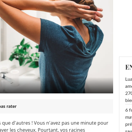
E
Lu
amo
270
bi
as rater
6 f
ma
es que d'autres ! Vous n'avez pas une minute pour
pré
ver les cheveux. Pourtant, vos racines
sa