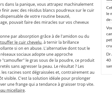
rs dans la panique, vous attrapez machinalement
Cet
e finir avec des résidus blancs poudreux sur le cuir
le 
ndispensable de votre routine beauté,
de 
sage, pouvait faire des miracles sur vos cheveux
Vou
cam
ionne par absorption grâce à de l'amidon ou du
pet
touffer le cuir chevelu
, à ternir la brillance
cru
collante si on en abuse. L'alternative dont tout le
s réseaux sociaux adopte une approche
Dr 
e "camoufler" le gras sous de la poudre, ce produit
40 
retés sans agresser la peau. Le résultat ? Les
san
, les racines sont dégraissées et, contrairement au
t visible. C'est la solution idéale pour prolonger
er une frange qui a tendance à graisser trop vite.
eau micellaire
.