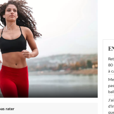
E
Ret
80 
à c
Mel
pas
ba
J'a
d'i
as rater
que