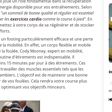
il joue un rôle fondamental dans la récupération
'énergie disponible pour vos entraînements. Selon
,
"un sommeil de bonne qualité et régulier est essentiel
ier les
exercices cardio
comme la course à pied"
. En
ttez à votre corps de se régénérer et de stocker
forts.
 un footing particulièrement efficace et une perte
la mobilité. En effet, un corps flexible et mobile
e la foulée. Cody Mooney, expert en mobilité,
outine d'étirements est indispensable. Il
s 15 minutes par jour à des étirements. Ces
ravailler des muscles essentiels tels que les
-jambiers. L'objectif est de maintenir une bonne
r de vos foulées. Cela rendra votre course plus
en optimisant vos objectifs minceurs.