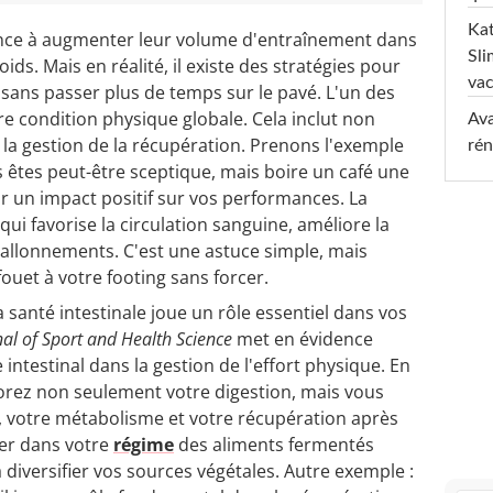
Kat
ce à augmenter leur volume d'entraînement dans
Sli
ds. Mais en réalité, il existe des stratégies pour
va
 sans passer plus de temps sur le pavé. L'un des
re condition physique globale. Cela inclut non
Ava
 la gestion de la récupération. Prenons l'exemple
rén
êtes peut-être sceptique, mais boire un café une
ir un impact positif sur vos performances. La
qui favorise la circulation sanguine, améliore la
 ballonnements. C'est une astuce simple, mais
ouet à votre footing sans forcer.
a santé intestinale joue un rôle essentiel dans vos
nal of Sport and Health Science
met en évidence
ntestinal dans la gestion de l'effort physique. En
iorez non seulement votre digestion, mais vous
, votre métabolisme et votre récupération après
grer dans votre
régime
des aliments fermentés
 diversifier vos sources végétales. Autre exemple :