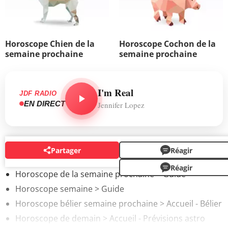
Horoscope Chien de la
Horoscope Cochon de la
semaine prochaine
semaine prochaine
I'm Real
JDF RADIO
EN DIRECT
Jennifer Lopez
Partager
Réagir
AUTOUR DU MÊME SUJET
Réagir
Horoscope de la semaine prochaine
> Guide
Horoscope semaine
> Guide
Horoscope bélier semaine prochaine
> Accueil - Bélier
Horoscope de demain
> Accueil - Prévisions astro