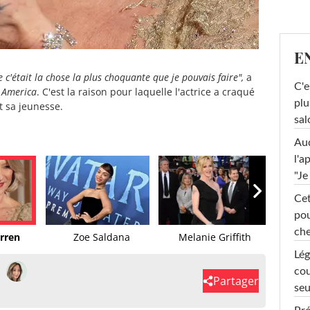
E
 c'était la chose la plus choquante que je pouvais faire",
a
C'e
 America
. C'est la raison pour laquelle l'actrice a craqué
plu
t sa jeunesse.
sal
Au
l'a
"Je
Cet
pou
che
rren
Zoe Saldana
Melanie Griffith
A
Lég
cou
Partager
seu