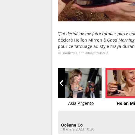
"J'ai décidé de me faire tatouer parce que
déclaré Hellen Mirren à
Good Morning
pour ce tatouage au style maya duran
© Douliery-Hahn-Khayat/ABACA
Lio
Asia Argento
Helen Mi
Océane Co
18 mars 2023 10:36