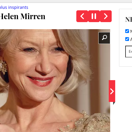
plus inspirants
 Helen Mirren
N
M
A