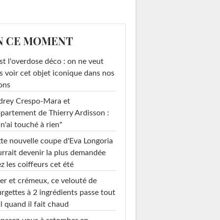
N CE MOMENT
st l'overdose déco : on ne veut
s voir cet objet iconique dans nos
ons
drey Crespo-Mara et
ppartement de Thierry Ardisson :
 n'ai touché à rien"
te nouvelle coupe d'Eva Longoria
rrait devenir la plus demandée
z les coiffeurs cet été
mel Bent
Whoopi Goldberg
er et crémeux, ce velouté de
rgettes à 2 ingrédients passe tout
l quand il fait chaud