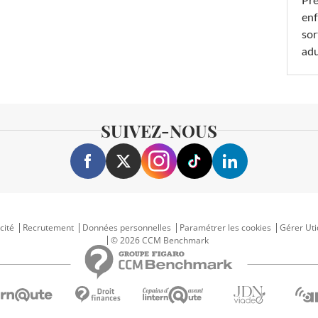
Pré
enf
sor
adu
SUIVEZ-NOUS
cité
Recrutement
Données personnelles
Paramétrer les cookies
Gérer Uti
© 2026 CCM Benchmark