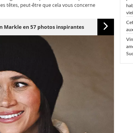
es têtes, peut-être que cela vous concerne
hab
viei
Cet
 Markle en 57 photos inspirantes
aux
Vin
am
Sud