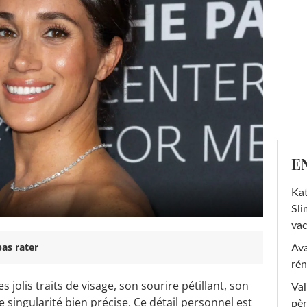
E
Kat
Sli
va
as rater
Ava
rén
jolis traits de visage, son sourire pétillant, son
Val
singularité bien précise. Ce détail personnel est
pèr