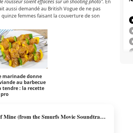
e rousseur soient effacées sur un shooting photo".
En
ait aussi demandé au British Vogue de ne pas
s quinze femmes faisant la couverture de son
e marinade donne
viande au barbecue
 tendre : la recette
 pro
Friend Of Mine (from the Smurfs Movie Soundtrack)