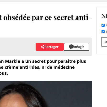
N
obsédée par ce secret anti-
M
A
Partager
Réagir
n Markle a un secret pour paraître plus
'une crème antirides, ni de médecine
ous.