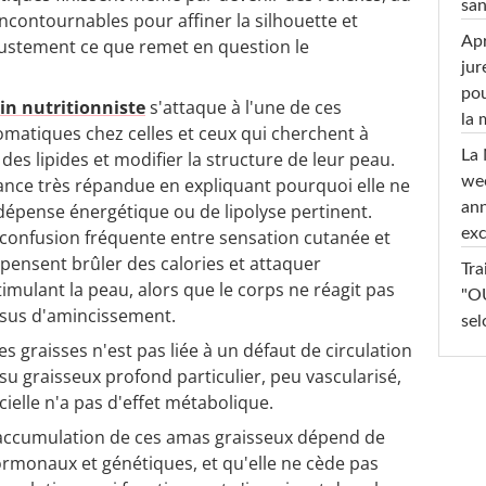
san
contournables pour affiner la silhouette et
Apr
t justement ce que remet en question le
jur
pou
n nutritionniste
s'attaque à l'une de ces
la
atiques chez celles et ceux qui cherchent à
La 
es lipides et modifier la structure de leur peau.
wee
ance très répandue en expliquant pourquoi elle ne
ann
pense énergétique ou de lipolyse pertinent.
exc
e confusion fréquente entre sensation cutanée et
pensent brûler des calories et attaquer
Tra
imulant la peau, alors que le corps ne réagit pas
"OU
ssus d'amincissement.
sel
s graisses n'est pas liée à un défaut de circulation
su graisseux profond particulier, peu vascularisé,
cielle n'a pas d'effet métabolique.
'accumulation de ces amas graisseux dépend de
rmonaux et génétiques, et qu'elle ne cède pas