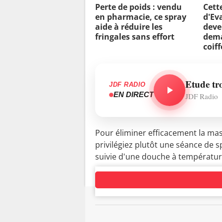
Perte de poids : vendu
Cett
en pharmacie, ce spray
d'Ev
aide à réduire les
deve
fringales sans effort
dema
coiff
Etude tr
JDF RADIO
EN DIRECT
JDF Radio
Pour éliminer efficacement la mas
privilégiez plutôt une séance de s
suivie d'une douche à températur