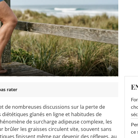
E
as rater
For
jet de nombreuses discussions sur la perte de
cho
s diététiques glanés en ligne et habitudes de
séc
e phénomène de surcharge adipeuse complexe, les
Per
 brûler les graisses circulent vite, souvent sans
ce 
atiques finissent même par devenir des réflexes, au