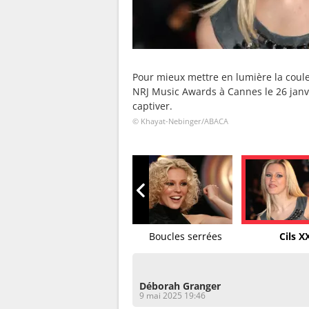
Pour mieux mettre en lumière la couleu
NRJ Music Awards à Cannes le 26 janv
captiver.
© Khayat-Nebinger/ABACA
Smokey ardoise
Boucles serrées
Cils X
Déborah Granger
9 mai 2025 19:46