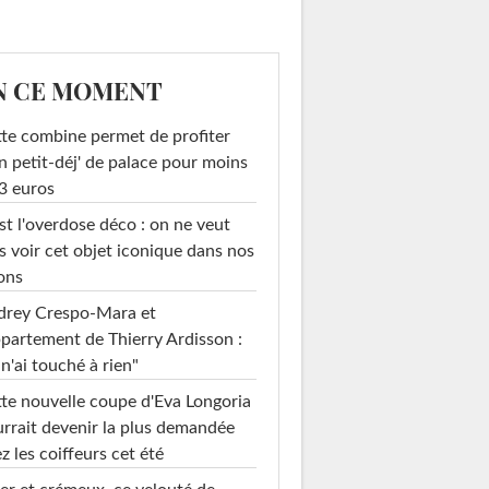
N CE MOMENT
te combine permet de profiter
n petit-déj' de palace pour moins
3 euros
st l'overdose déco : on ne veut
s voir cet objet iconique dans nos
ons
drey Crespo-Mara et
ppartement de Thierry Ardisson :
 n'ai touché à rien"
cheveux bouclés
Frange araignée
te nouvelle coupe d'Eva Longoria
rrait devenir la plus demandée
z les coiffeurs cet été