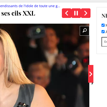
issants de l'idole de toute une génération
 ses cils XXL
N
M
A