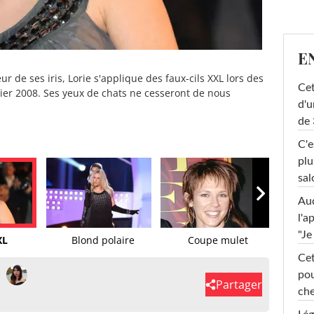
E
r de ses iris, Lorie s'applique des faux-cils XXL lors des
Cet
ier 2008. Ses yeux de chats ne cesseront de nous
d'u
de 
C'e
plu
sal
Au
l'a
"Je
XL
Blond polaire
Coupe mulet
Longs 
Cet
pou
Partager
che