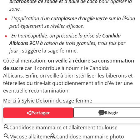
bicarbonate de soude et d'huile de coco
pour apaiser la
zone.
L'application d'un
cataplasme d'argile verte
sur la lésion
peut également se révéler efficace.
En homéopathie, on préconise la prise de
Candida
Albicans 9CH
à raison de trois granules, trois fois par
jour
, suggère la sage-femme.
Côté alimentation,
on veille à réduire sa consommation
de sucre
car il contribue à nourrir le Candida
Albicans.
Enfin, on veille à bien stériliser les biberons et
téterelles du tire-lait quotidienn
ement afin d'éviter une
éventuelle recontamination.
Merci à Sylvie Dekoninck, sage-femme
Partager
Réagir
AUTOUR DU MÊME SUJET
Candidose mammaire et allaitement toulouse
Mycose allaitement
Candidose mammaire photo