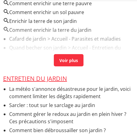
Comment enrichir une terre pauvre
Comment enrichir un sol pauvre
Enrichir la terre de son jardin
Comment enrichir la terre du jardin
Cafard de jardin
> Accueil - Parasites et maladies
Quand becher son jardin
> Accueil - Entretien du
jardin
Esperance de vie labrador
>
Forum Chiens
Ma chienne a 11 ans. J'aimerai savoir quelle est la
ENTRETIEN DU JARDIN
durée de vie d'un labrador?
>
Forum Chiens
La météo s'annonce désastreuse pour le jardin, voici
comment limiter les dégâts rapidement
Sarcler : tout sur le sarclage au jardin
Comment gérer le redoux au jardin en plein hiver ?
Ces précautions s'imposent
Comment bien débroussailler son jardin ?