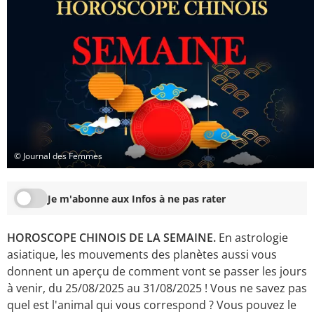
© Journal des Femmes
Je m'abonne aux Infos à ne pas rater
HOROSCOPE CHINOIS DE LA SEMAINE.
En astrologie
asiatique, les mouvements des planètes aussi vous
donnent un aperçu de comment vont se passer les jours
à venir, du 25/08/2025 au 31/08/2025 ! Vous ne savez pas
quel est l'animal qui vous correspond ? Vous pouvez le