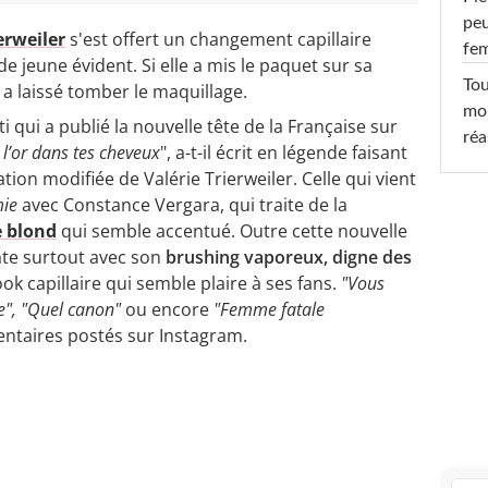
peu
erweiler
s'est offert un changement capillaire
fe
e jeune évident. Si elle a mis le paquet sur sa
Tou
e a laissé tomber le maquillage.
mob
i qui a publié la nouvelle tête de la Française sur
réa
e l’or dans tes cheveux
", a-t-il écrit en légende faisant
tion modifiée de Valérie Trierweiler. Celle qui vient
mie
avec Constance Vergara, qui traite de la
 blond
qui semble accentué. Outre cette nouvelle
pate surtout avec son
brushing vaporeux, digne des
ook capillaire qui semble plaire à ses fans.
"Vous
e", "Quel canon"
ou encore
"Femme fatale
ntaires postés sur Instagram.