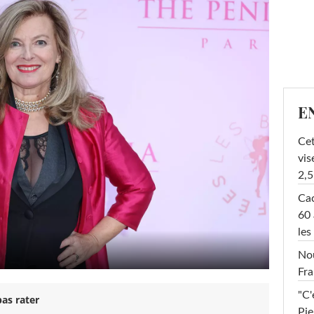
E
Cet
vis
2,5
Cac
60 
les
Nou
Fra
"C'
as rater
Pie