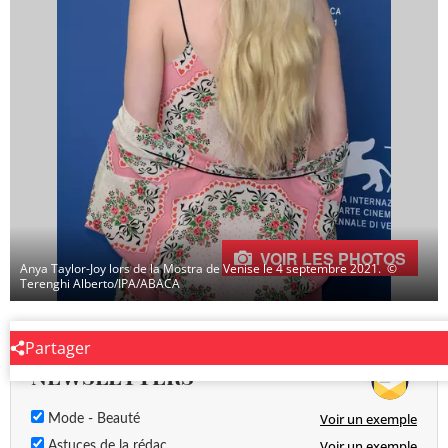
VOIR LES PHOTOS
Anya Taylor-Joy lors de la Mostra de Venise le 4 septembre 2021.
©
Terenghi Alberto/IPA/ABACA
Partager
NEWSLETTERS
Voir un exemple
Mode - Beauté
Voir un exemple
Astuces de la rédac