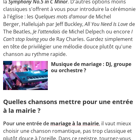
la
Symphony No.5 in C Minor
.
D'autres options moins
classiques s'offrent à vous pour introduire la cérémonie
à l'église : les
Quelques mots d'amour
de Michel
Berger, Hallelujah par Jeff Buckley,
All You Need Is Love
de
The Beatles,
Je l'attendais
de Michel Delpech ou encore
I
Can't stop loving you
de Ray Charles. Gardez simplement
en tête de privilégier une mélodie douce plutôt qu'une
chanson au rythme rapide.
Musique de mariage : DJ, groupe
ou orchestre ?
Quelles chansons mettre pour une entrée
à la mairie ?
Pour une entrée de
mariage à la mairie
, il vaut mieux
choisir une chanson romantique, pas trop classique et
plutôt douce à l'oreille. Dans ce registre, tournez-vous