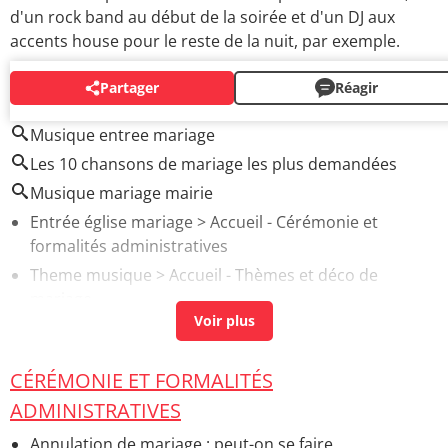
d'un rock band au début de la soirée et d'un DJ aux
accents house pour le reste de la nuit, par exemple.
Partager
Réagir
AUTOUR DU MÊME SUJET
Musique entree mariage
Les 10 chansons de mariage les plus demandées
Musique mariage mairie
Entrée église mariage
> Accueil - Cérémonie et
formalités administratives
Theme musique
> Accueil - Thèmes et déco de
mariage
Groupe musique mariage
> Accueil - Prestataires et
budget
CÉRÉMONIE ET FORMALITÉS
Anniversaire de mariage
> Accueil - Anniversaire de
mariage
ADMINISTRATIVES
Mariage laique
> Accueil - Les différents mariages par
Annulation de mariage : peut-on se faire