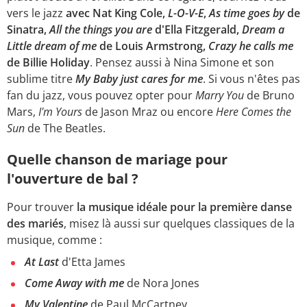
vers le jazz
avec Nat King Cole,
L-O-V-E
,
As time goes by
de
Sinatra,
All the things you are
d'Ella Fitzgerald,
Dream a
Little dream of me
de Louis Armstrong,
Crazy he calls me
de Billie Holiday
. Pensez aussi à Nina Simone et son
sublime titre
My Baby just cares for me
. Si vous n'êtes pas
fan du jazz, vous pouvez opter pour
Marry You
de Bruno
Mars,
I'm Yours
de Jason Mraz ou encore
Here Comes the
Sun
de The Beatles.
Quelle chanson de mariage pour
l'ouverture de bal ?
Pour trouver
la musique idéale pour la
première danse
des mariés
, misez là aussi sur quelques classiques de la
musique, comme :
At Last
d'Etta James
Come Away with me
de Nora Jones
My Valentine
de Paul McCartney