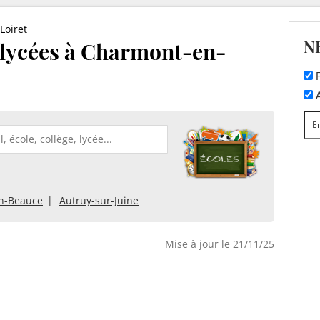
Loiret
N
t lycées à Charmont-en-
F
A
en-Beauce
Autruy-sur-Juine
Mise à jour le 21/11/25