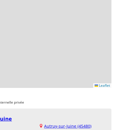
Leaflet
ternelle privée
Juine
Autruy-sur-Juine (45480)