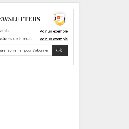
EWSLETTERS
Voir un exemple
amille
Voir un exemple
stuces de la rédac