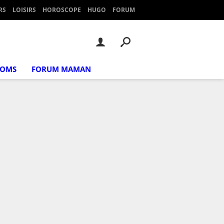
RS
LOISIRS
HOROSCOPE
HUGO
FORUM
NOMS
FORUM MAMAN