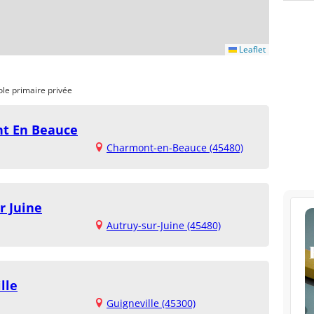
Leaflet
ole primaire privée
nt En Beauce
Charmont-en-Beauce (45480)
r Juine
Autruy-sur-Juine (45480)
lle
Guigneville (45300)