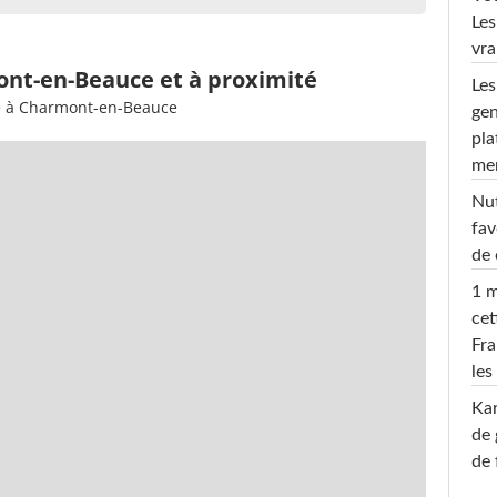
Les
vra
ont-en-Beauce et à proximité
Les
ée à Charmont-en-Beauce
gen
pla
men
Nut
fav
de 
1 m
cet
Fra
les
Ka
de 
de 