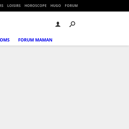
RS
LOISIRS
HOROSCOPE
HUGO
FORUM
NOMS
FORUM MAMAN