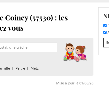
N
 Coincy (57530) : les
ez vous
F
A
nville
Peltre
Metz
Mise à jour le 01/06/26