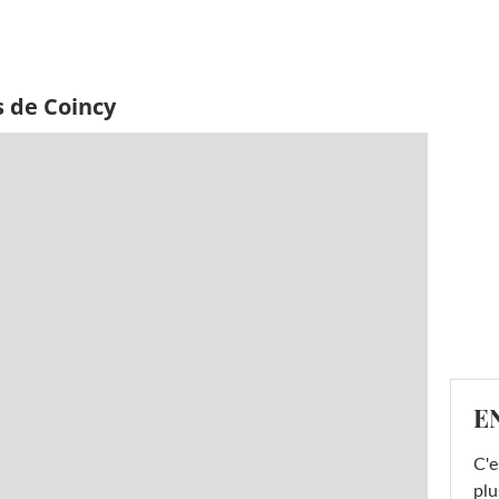
s de Coincy
E
C'e
plu