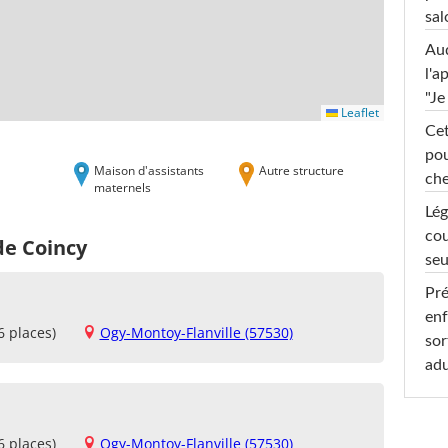
sal
Au
l'a
"Je
Leaflet
Cet
pou
Maison d'assistants
Autre structure
che
maternels
Lég
cou
de Coincy
seu
Pré
enf
6 places)
Ogy-Montoy-Flanville (57530)
sor
adu
6 places)
Ogy-Montoy-Flanville (57530)