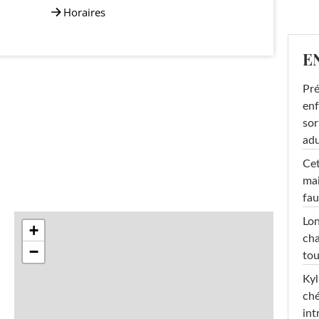
Horaires
E
Pré
enf
sor
adu
Cet
mai
fau
Lon
+
cha
−
tou
Kyl
ché
int