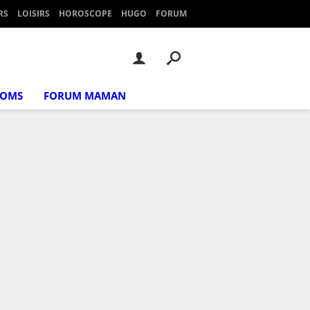
RS
LOISIRS
HOROSCOPE
HUGO
FORUM
NOMS
FORUM MAMAN