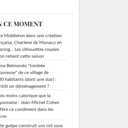
N CE MOMENT
e Middleton dans une création
nçaise, Charlene de Monaco en
loring… Les silhouettes royales
on retient cette saison
ana Belmondo "tombée
ureuse" de ce village de
0 habitants (dont une star) :
entôt un déménagement ?
ois moins calorique que la
yonnaise : Jean-Michel Cohen
Beckham le 8...
fère ce condiment dans les
uces
te guêpe construit son nid sous