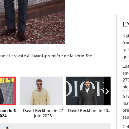
E
Kat
fra
tai
 et cravate à l'avant-première de la série
The
qu'
Lu
amo
270
bi
6 f
ma
ham le 5
David Beckham le 27
David Beckham le 20...
David 
pré
024
juin 2023
sa
Cet