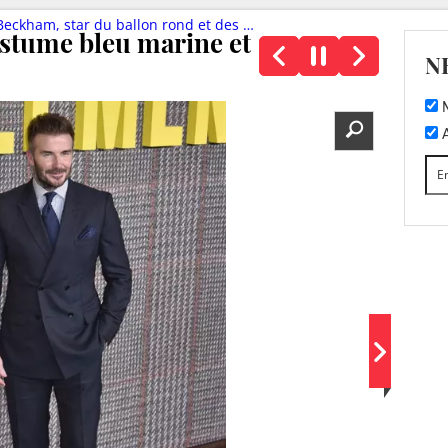
am, star du ballon rond et des tapis rouges
stume bleu marine et
N
M
A