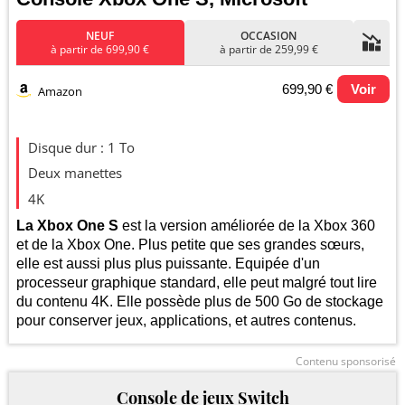
NEUF
OCCASION
à partir de 699,90 €
à partir de 259,99 €
699,90 €
Voir
Amazon
Evolution du prix le plus bas (neuf):
Disque dur : 1 To
800
Deux manettes
4K
600
La Xbox One S
est la version améliorée de la Xbox 360
et de la Xbox One. Plus petite que ses grandes sœurs,
elle est aussi plus plus puissante. Equipée d'un
400
processeur graphique standard, elle peut malgré tout lire
du contenu 4K. Elle possède plus de 500 Go de stockage
200
pour conserver jeux, applications, et autres contenus.
janv.
juil.
2026
Contenu sponsorisé
Console de jeux Switch