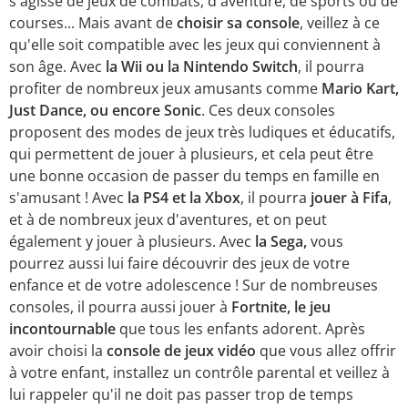
s'agisse de jeux de combats, d'aventure, de sports ou de
courses... Mais avant de
choisir sa console
, veillez à ce
qu'elle soit compatible avec les jeux qui conviennent à
son âge. Avec
la Wii ou la Nintendo Switch
, il pourra
profiter de nombreux jeux amusants comme
Mario Kart,
Just Dance, ou encore Sonic
. Ces deux consoles
proposent des modes de jeux très ludiques et éducatifs,
qui permettent de jouer à plusieurs, et cela peut être
une bonne occasion de passer du temps en famille en
s'amusant ! Avec
la PS4 et la Xbox
, il pourra
jouer à Fifa
,
et à de nombreux jeux d'aventures, et on peut
également y jouer à plusieurs. Avec
la Sega,
vous
pourrez aussi lui faire découvrir des jeux de votre
enfance et de votre adolescence ! Sur de nombreuses
consoles, il pourra aussi jouer à
Fortnite, le jeu
incontournable
que tous les enfants adorent. Après
avoir choisi la
console de jeux vidéo
que vous allez offrir
à votre enfant, installez un contrôle parental et veillez à
lui rappeler qu'il ne doit pas passer trop de temps