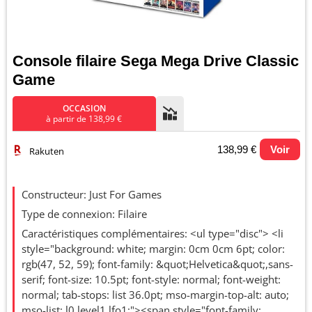
Console filaire Sega Mega Drive Classic
Game
OCCASION
à partir de 138,99 €
138,99 €
Voir
Rakuten
Evolution du prix le plus bas (neuf):
Constructeur: Just For Games
500
Type de connexion: Filaire
Caractéristiques complémentaires: <ul type="disc"> <li
style="background: white; margin: 0cm 0cm 6pt; color:
rgb(47, 52, 59); font-family: &quot;Helvetica&quot;,sans-
400
serif; font-size: 10.5pt; font-style: normal; font-weight:
normal; tab-stops: list 36.0pt; mso-margin-top-alt: auto;
mso-list: l0 level1 lfo1;"><span style="font-family: