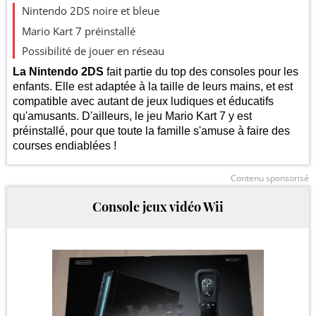
Evolution du prix le plus bas (neuf):
Nintendo 2DS noire et bleue
400
Mario Kart 7 préinstallé
Possibilité de jouer en réseau
300
La Nintendo 2DS
fait partie du top des consoles pour les
enfants. Elle est adaptée à la taille de leurs mains, et est
compatible avec autant de jeux ludiques et éducatifs
200
qu'amusants. D'ailleurs, le jeu Mario Kart 7 y est
préinstallé, pour que toute la famille s'amuse à faire des
100
courses endiablées !
2025
2026
Contenu sponsorisé
Console jeux vidéo Wii