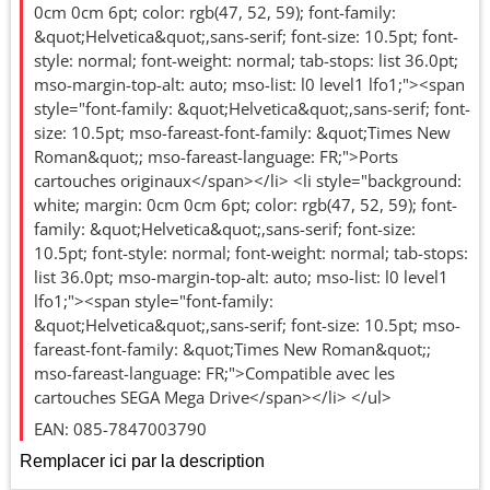
0cm 0cm 6pt; color: rgb(47, 52, 59); font-family:
&quot;Helvetica&quot;,sans-serif; font-size: 10.5pt; font-
style: normal; font-weight: normal; tab-stops: list 36.0pt;
mso-margin-top-alt: auto; mso-list: l0 level1 lfo1;"><span
style="font-family: &quot;Helvetica&quot;,sans-serif; font-
size: 10.5pt; mso-fareast-font-family: &quot;Times New
Roman&quot;; mso-fareast-language: FR;">Ports
cartouches originaux</span></li> <li style="background:
white; margin: 0cm 0cm 6pt; color: rgb(47, 52, 59); font-
family: &quot;Helvetica&quot;,sans-serif; font-size:
10.5pt; font-style: normal; font-weight: normal; tab-stops:
list 36.0pt; mso-margin-top-alt: auto; mso-list: l0 level1
lfo1;"><span style="font-family:
&quot;Helvetica&quot;,sans-serif; font-size: 10.5pt; mso-
fareast-font-family: &quot;Times New Roman&quot;;
mso-fareast-language: FR;">Compatible avec les
cartouches SEGA Mega Drive</span></li> </ul>
EAN: 085-7847003790
Remplacer ici par la description