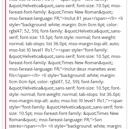
300
&quot;Helvetica&quot;,sans-serif; font-size: 10.5pt; mso-
2025
2026
fareast-font-family: &quot;Times New Roman&quot;;
mso-fareast-language: FR;">Inclut 81 jeux</span></li> <li
style="background: white; margin: 0cm 0cm 6pt; color:
rgb(47, 52, 59); font-family: &quot;Helvetica&quot;,sans-
serif; font-size: 10.5pt; font-style: normal; font-weight:
normal; tab-stops: list 36.0pt; mso-margin-top-alt: auto;
mso-list: l0 level1 lfo1;"><span style="font-family:
&quot;Helvetica&quot;,sans-serif; font-size: 10.5pt; mso-
fareast-font-family: &quot;Times New Roman&quot;;
mso-fareast-language: FR;">Inclut deux manettes avec
fils</span></li> <li style="background: white; margin:
0cm 0cm 6pt; color: rgb(47, 52, 59); font-family:
&quot;Helvetica&quot;,sans-serif; font-size: 10.5pt; font-
style: normal; font-weight: normal; tab-stops: list 36.0pt;
mso-margin-top-alt: auto; mso-list: l0 level1 lfo1;"><span
style="font-family: &quot;Helvetica&quot;,sans-serif; font-
size: 10.5pt; mso-fareast-font-family: &quot;Times New
Roman&quot;; mso-fareast-language: FR;">Son
stéréo</span></li> <li style="background: white; margin: