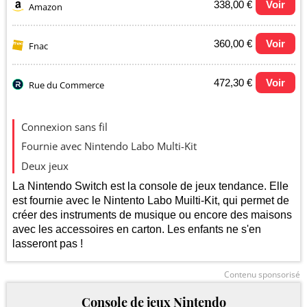
338,00 €
Voir
Amazon
360,00 €
Voir
Fnac
472,30 €
Voir
Rue du Commerce
Evolution du prix le plus bas (neuf):
Connexion sans fil
330
Fournie avec Nintendo Labo Multi-Kit
Deux jeux
320
La Nintendo Switch est la console de jeux tendance. Elle
est fournie avec le Nintento Labo Muilti-Kit, qui permet de
créer des instruments de musique ou encore des maisons
310
avec les accessoires en carton. Les enfants ne s'en
lasseront pas !
300
juil.
Contenu sponsorisé
Console de jeux Nintendo