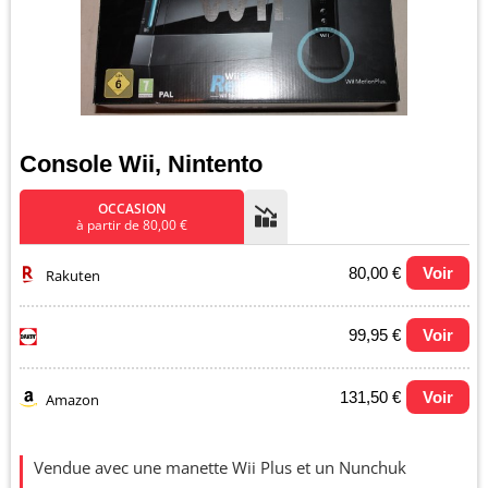
Console Wii, Nintento
OCCASION
à partir de 80,00 €
80,00 €
Voir
Rakuten
99,95 €
Voir
131,50 €
Voir
Amazon
Evolution du prix le plus bas (neuf):
Vendue avec une manette Wii Plus et un Nunchuk