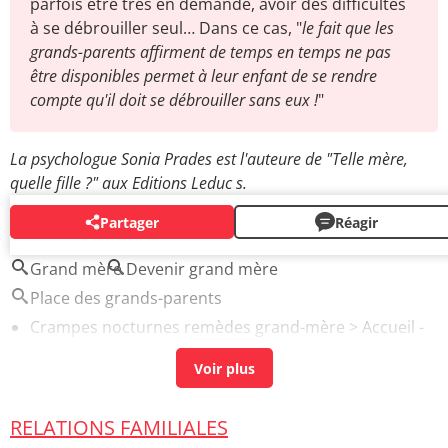
parfois être très en demande, avoir des difficultés
à se débrouiller seul… Dans ce cas, "
le fait que les
grands-parents affirment de temps en temps ne pas
être disponibles permet à leur enfant de se rendre
compte qu'il doit se débrouiller sans eux !
"
La psychologue Sonia Prades est l'auteure de "Telle mère,
quelle fille ?" aux Editions Leduc s.
Partager
Réagir
AUTOUR DU MÊME SUJET
Grand mère
Devenir grand mère
Place des grands-parents
Crampes nocturnes remèdes grand-mère
> Accueil -
Remèdes naturels et autres médecines douces
RELATIONS FAMILIALES