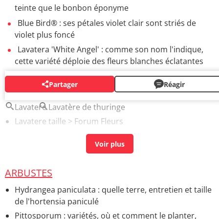
teinte que le bonbon éponyme
Blue Bird® : ses pétales violet clair sont striés de
violet plus foncé
Lavatera 'White Angel' : comme son nom l'indique,
cette variété déploie des fleurs blanches éclatantes
Partager
Réagir
AUTOUR DU MÊME SUJET
Lavatere
Lavatère de thuringe
Lavatere taille
>
Forum Fleurs
Bouture lavatère
[résolu] >
Forum Fleurs
ARBUSTES
Hydrangea paniculata : quelle terre, entretien et taille
de l'hortensia paniculé
Pittosporum : variétés, où et comment le planter,