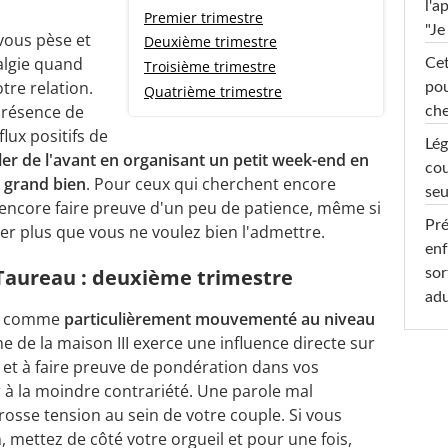
l'a
Premier trimestre
"Je
 vous pèse et
Deuxième trimestre
algie quand
Cet
Troisième trimestre
re relation.
pou
Quatrième trimestre
présence de
che
lux positifs de
Lég
ler de l'avant en organisant un petit week-end en
cou
s grand bien
. Pour ceux qui cherchent encore
seu
z encore faire preuve d'un peu de patience, même si
Pré
r plus que vous ne voulez bien l'admettre.
enf
aureau : deuxième trimestre
sor
adu
ce comme
particulièrement mouvementé au niveau
 de la maison III exerce une influence directe sur
 et à faire preuve de pondération dans vos
r à la moindre contrariété. Une parole mal
rosse tension au sein de votre couple. Si vous
 mettez de côté votre orgueil et pour une fois,