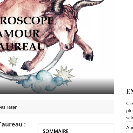
E
C'e
as rater
plu
sal
aureau :
Au
SOMMAIRE