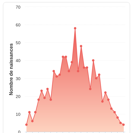
70
60
50
Nombre de naissances
40
30
20
10
0