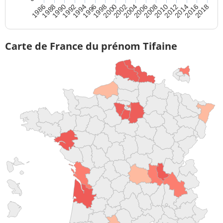
1990
1992
1994
1996
1998
2000
2002
2004
2006
2008
2010
2012
2014
2016
2018
1986
1988
Carte de France du prénom Tifaine