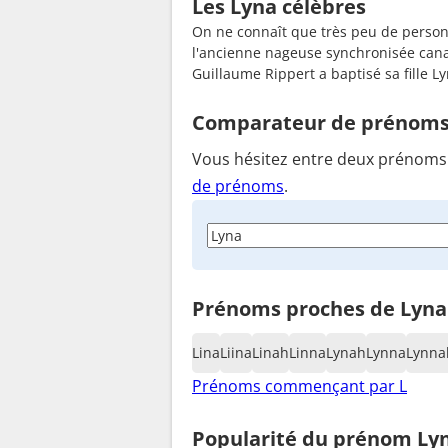
Les Lyna célèbres
On ne connaît que très peu de person
l'ancienne nageuse synchronisée canadi
Guillaume Rippert a baptisé sa fille Ly
Comparateur de prénom
Vous hésitez entre deux prénoms ?
de prénoms
.
Prénoms proches de Lyna
Lina
Liina
Linah
Linna
Lynah
Lynna
Lynna
Prénoms commençant par L
Popularité du prénom Ly