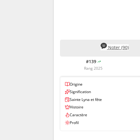
Noter (90)
#139
Rang 2025
Origine
Signification
Sainte Lyna et fête
Histoire
Caractère
Profil