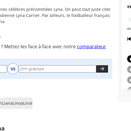
nes célèbres prénommées Lyna. On peut tout juste citer
enne Lyna Carrier. Par ailleurs, le footballeur français
na.
s
 Mettez-les face à face avec notre
comparateur
VS
h
Liana
Linoa
Linoï
na