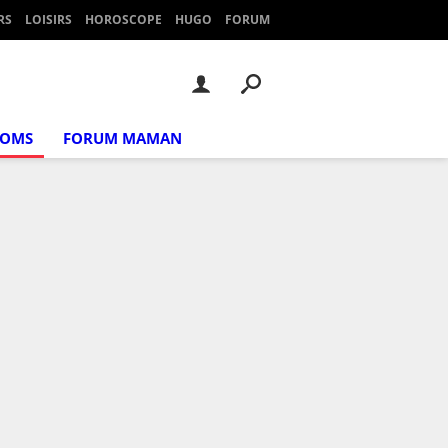
RS
LOISIRS
HOROSCOPE
HUGO
FORUM
NOMS
FORUM MAMAN