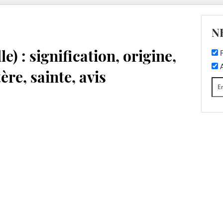
N
e) : signification, origine,
F
A
ère, sainte, avis