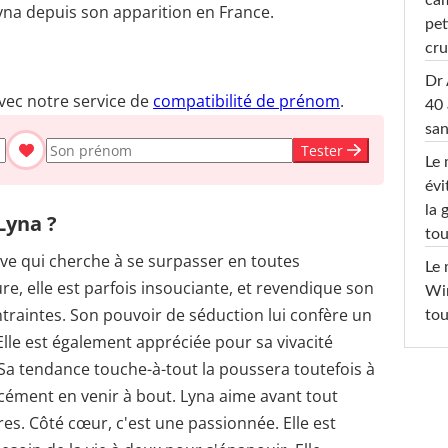
na depuis son apparition en France.
pet
cru
Dr 
vec notre service de
compatibilité de prénom
.
40 
san
Tester
Le 
évi
la 
Lyna ?
tou
ve qui cherche à se surpasser en toutes
Le 
re, elle est parfois insouciante, et revendique son
Win
raintes. Son pouvoir de séduction lui confère un
tou
Elle est également appréciée pour sa vivacité
 Sa tendance touche-à-tout la poussera toutefois à
ément en venir à bout. Lyna aime avant tout
es. Côté cœur, c'est une passionnée. Elle est