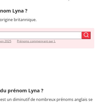
rénom Lyna ?
rigine britannique.
 en 2025
Prénoms commençant par L
n du prénom Lyna ?
, est un diminutif de nombreux prénoms anglais se