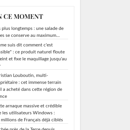
N CE MOMENT
 plus longtemps : une salade de
es se conserve au maximum...
 me suis dit comment c'est
sible" : ce produit naturel floute
teint et fixe le maquillage jusqu'au
r
istian Louboutin, multi-
priétaire : cet immense terrain
il a acheté dans cette région de
ance
te arnaque massive et crédible
e les utilisateurs Windows :
 millions de Français déjà ciblés
hée près de la Terre depuis