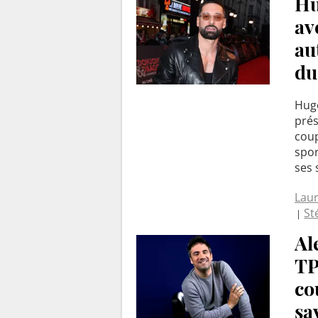
Hu
av
au
du
Hugo
prés
coup
spor
ses 
Laur
St
Al
TP
co
sa