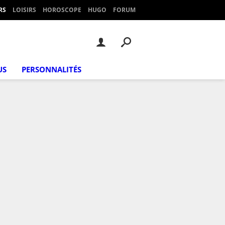
RS
LOISIRS
HOROSCOPE
HUGO
FORUM
US
PERSONNALITÉS