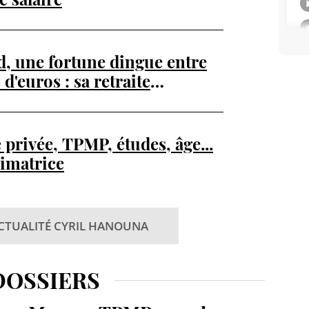
d, une fortune dingue entre
 d'euros : sa retraite
 privée, TPMP, études, âge...
nimatrice
ACTUALITÉ CYRIL HANOUNA
DOSSIERS