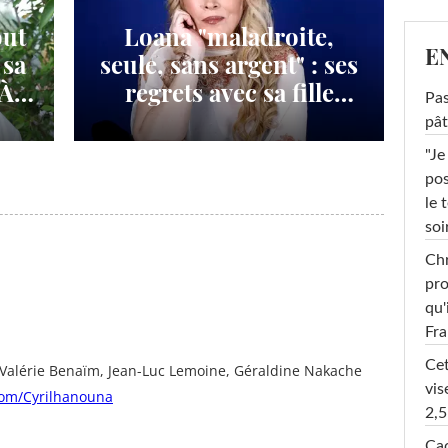
out
Loana "maladroite,
E
 sa
seule, sans argent" : ses
"À
regrets avec sa fille
Pas
 un
Mindy
pât
"Je
pos
le 
soi
Chr
pro
qu'
Fr
Cet
Valérie Benaïm, Jean-Luc Lemoine, Géraldine Nakache
vis
.com/Cyrilhanouna
2,5
Cac