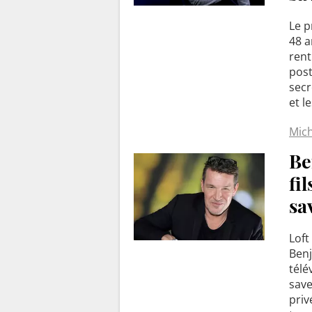
Le p
48 a
ren
post
secr
et l
Mich
Be
fil
sa
Loft
Benj
télé
save
priv