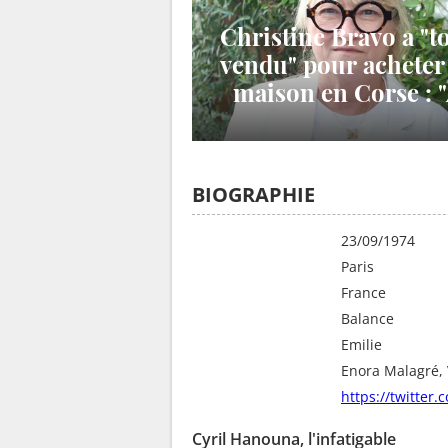
Christine Bravo a "t
vendu" pour acheter
maison en Corse : 
l'époque, on gagnait
fric monstre !"
BIOGRAPHIE
Date de naissance
23/09/1974
Lieu de naissance
Paris
Pays
France
Signe astrologique
Balance
En couple avec
Emilie
Amis
Enora Malagré, 
Twitter
https://twitter
Cyril Hanouna, l'infatigable