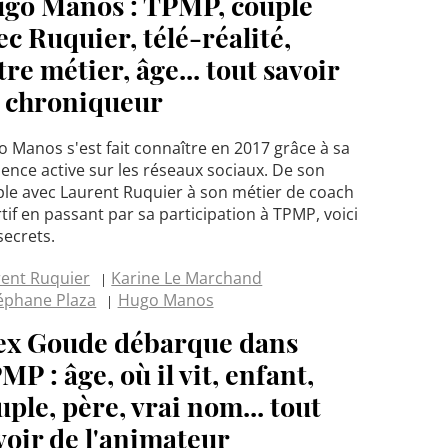
go Manos : TPMP, couple
ec Ruquier, télé-réalité,
tre métier, âge... tout savoir
 chroniqueur
 Manos s'est fait connaître en 2017 grâce à sa
ence active sur les réseaux sociaux. De son
le avec Laurent Ruquier à son métier de coach
tif en passant par sa participation à TPMP, voici
secrets.
ent Ruquier
Karine Le Marchand
éphane Plaza
Hugo Manos
ex Goude débarque dans
MP : âge, où il vit, enfant,
uple, père, vrai nom... tout
voir de l'animateur