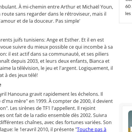
bulant. À mi-chemin entre Arthur et Michaël Youn,
60 
route sans regarder dans le rétroviseur, mais il
les
amour et de la douceur. Pas simple'
ents juifs tunisiens: Ange et Esther. Et il en est
 avoue suivre du mieux possible ce qui incombe à sa
ion: il est actif dans sa communauté, et ses piliers
naît depuis 2003, et leurs deux enfants, Bianca et
ime la télévision, le jeu et l'argent. Logiquement, il
 à des jeux télé!
e
Cyril Hanouna gravit rapidement les échelons. Il
vie d'ma mère" en 1999. À compter de 2000, il devient
". Les sirènes de TF1 l'appellent. Il rejoint
s ont fait de la radio ensemble dès 2002. Suivra
différentes chaînes, avec des fortunes variées. Son
ue: le 1eravril 2010, il présente "
Touche pas à