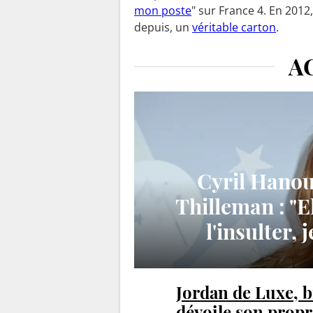
mon poste
" sur France 4. En 2012,
depuis, un
véritable carton
.
A
Cyril Hanou
Thilleman : "El
l'insulter, 
Jordan de Luxe, b
dévoile son propr