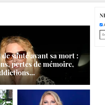
N
A
 de santé avant sa mort :
ons, pertes de mémoire,
ddictions...