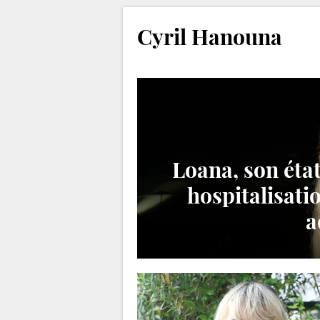
Cyril Hanouna
Loana, son état
hospitalisati
a