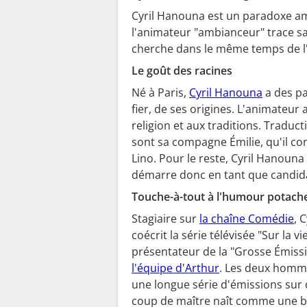
Cyril Hanouna est un paradoxe am
l'animateur "ambianceur" trace sa 
cherche dans le même temps de l'
Le goût des racines
Né à Paris,
Cyril Hanouna
a des par
fier, de ses origines. L'animateur
religion et aux traditions. Traduct
sont sa compagne Émilie, qu'il con
Lino. Pour le reste, Cyril Hanouna a
démarre donc en tant que candidat
Touche-à-tout à l'humour potach
Stagiaire sur
la chaîne Comédie
, 
coécrit la série télévisée "Sur la 
présentateur de la "Grosse Émission
l'équipe d'Arthur
. Les deux homme
une longue série d'émissions sur 
coup de maître naît comme une blag