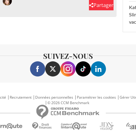
Partager
Kat
Sli
va
SUIVEZ-NOUS
cité
Recrutement
Données personnelles
Paramétrer les cookies
Gérer Uti
© 2026 CCM Benchmark