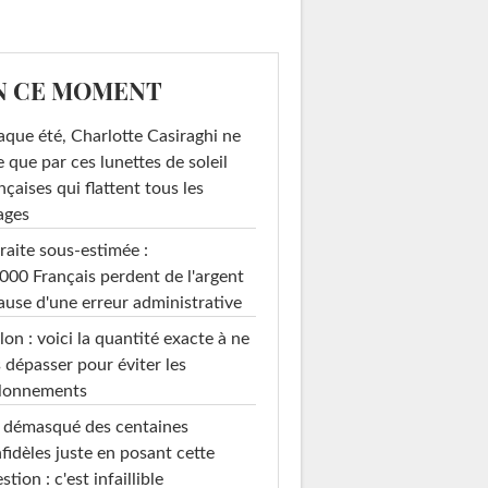
N CE MOMENT
que été, Charlotte Casiraghi ne
e que par ces lunettes de soleil
nçaises qui flattent tous les
ages
raite sous-estimée :
000 Français perdent de l'argent
ause d'une erreur administrative
on : voici la quantité exacte à ne
 dépasser pour éviter les
llonnements
i démasqué des centaines
nfidèles juste en posant cette
stion : c'est infaillible