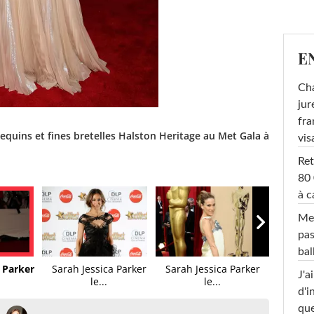
E
Cha
jur
fra
equins et fines bretelles Halston Heritage au Met Gala à
vis
Ret
80 
à c
Mel
pas
ba
 Parker
Sarah Jessica Parker
Sarah Jessica Parker
J'a
le...
le...
d'i
que