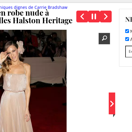
coniques dignes de Carrie Bradshaw
en robe nude à
N
elles Halston Heritage
M
A