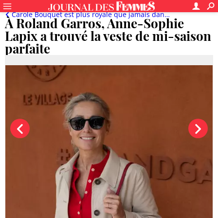
Carole Bouquet est plus royale que jamais dans sa robe de princesse, Charlene de Monaco s'affiche telle une déesse grecque...
À Roland Garros, Anne-Sophie
Lapix a trouvé la veste de mi-saison
parfaite