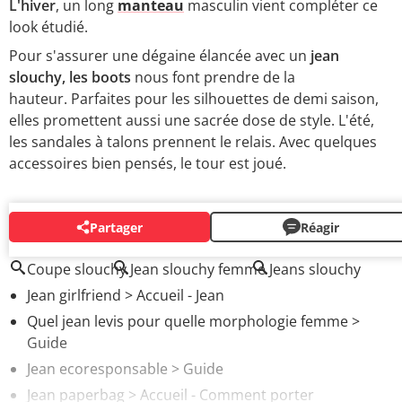
L'hiver
, un long
manteau
masculin vient compléter ce
look étudié.
Pour s'assurer une dégaine élancée avec un
jean
slouchy, les boots
nous font prendre de la
hauteur. Parfaites pour les silhouettes de demi saison,
elles promettent aussi une sacrée dose de style. L'été,
les sandales à talons prennent le relais. Avec quelques
accessoires bien pensés, le tour est joué.
Partager
Réagir
AUTOUR DU MÊME SUJET
Coupe slouchy
Jean slouchy femme
Jeans slouchy
Jean girlfriend
> Accueil - Jean
Quel jean levis pour quelle morphologie femme
>
Guide
Jean ecoresponsable
> Guide
Jean paperbag
> Accueil - Comment porter