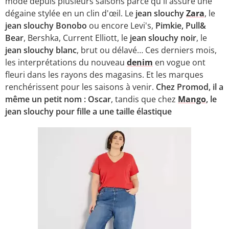
mode depuis plusieurs saisons parce qu'il assure une
dégaine stylée en un clin d'œil. Le
jean slouchy
Zara
, le
jean slouchy Bonobo
ou encore Levi's,
Pimkie, Pull&
Bear
, Bershka, Current Elliott, le
jean slouchy noir
, le
jean slouchy blanc
, brut ou délavé… Ces derniers mois,
les interprétations du nouveau
denim
en vogue ont
fleuri dans les rayons des magasins. Et les marques
renchérissent pour les saisons à venir.
Chez Promod, il a
même un petit nom : Oscar
, tandis que chez
Mango
, le
jean slouchy pour fille a une taille élastique