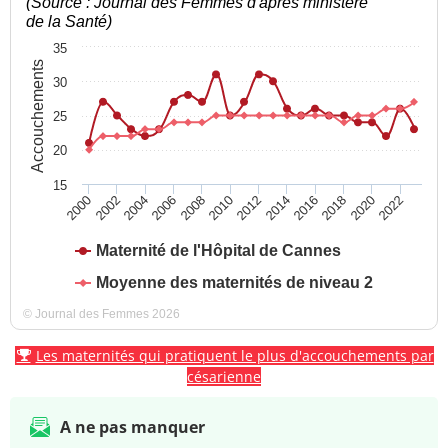
(Source : Journal des Femmes d'après ministère
de la Santé)
35
Accouchements
30
25
20
15
2004
2010
2016
2022
2000
2006
2012
2018
2002
2008
2014
2020
Maternité de l'Hôpital de Cannes
Moyenne des maternités de niveau 2
© Journal des Femmes 2026
Les maternités qui pratiquent le plus d'accouchements par
césarienne
A ne pas manquer