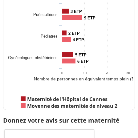
3 ETP
Puéricultrices
9 ETP
2 ETP
Pédiatres
4 ETP
5 ETP
Gynécologues-obstétriciens
6 ETP
0
10
20
30
Nombre de personnes en équivalent temps plein (ET
Maternité de l'Hôpital de Cannes
Moyenne des maternités de niveau 2
Donnez votre avis sur cette maternité