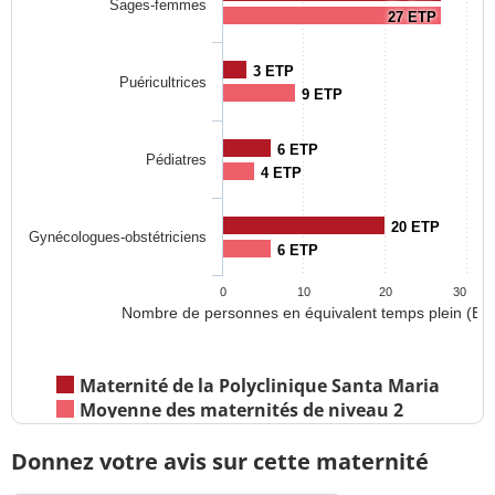
Sages-femmes
27 ETP
3 ETP
Puéricultrices
9 ETP
6 ETP
Pédiatres
4 ETP
20 ETP
Gynécologues-obstétriciens
6 ETP
0
10
20
30
Nombre de personnes en équivalent temps plein (ET
Maternité de la Polyclinique Santa Maria
Moyenne des maternités de niveau 2
Donnez votre avis sur cette maternité