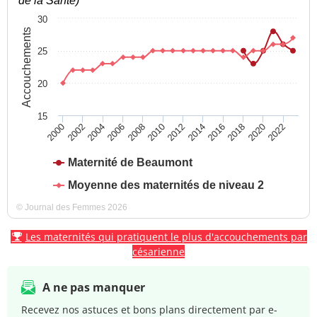
de la Santé)
30
Accouchements
25
20
15
2004
2010
2016
2022
2000
2006
2012
2018
2002
2008
2014
2020
Maternité de Beaumont
Moyenne des maternités de niveau 2
© Journal des Femmes 2026
Les maternités qui pratiquent le plus d'accouchements par
césarienne
A ne pas manquer
Recevez nos astuces et bons plans directement par e-