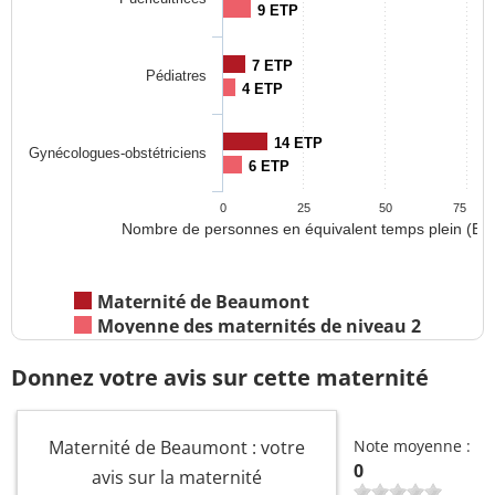
9 ETP
7 ETP
Pédiatres
4 ETP
14 ETP
Gynécologues-obstétriciens
6 ETP
0
25
50
75
Nombre de personnes en équivalent temps plein (ET
Maternité de Beaumont
Moyenne des maternités de niveau 2
Donnez votre avis sur cette maternité
Maternité de Beaumont : votre
Note moyenne :
0
avis sur la maternité