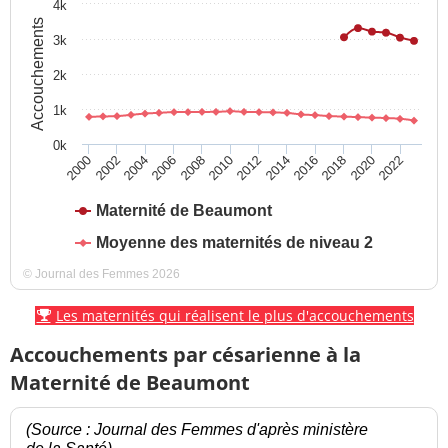
4k
Accouchements
3k
2k
1k
0k
2016
2022
2004
2010
2000
2006
2012
2018
2002
2008
2014
2020
Maternité de Beaumont
Moyenne des maternités de niveau 2
© Journal des Femmes 2026
Les maternités qui réalisent le plus d'accouchements
Accouchements par césarienne à la
Maternité de Beaumont
(Source : Journal des Femmes d'après ministère